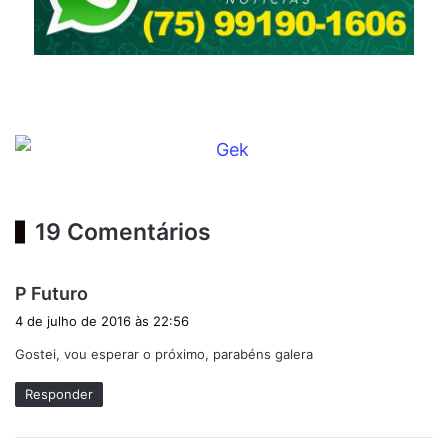
19 Comentários
d
P Futuro
i
4 de julho de 2016 às 22:56
s
Gostei, vou esperar o próximo, parabéns galera
s
e
Responder
: