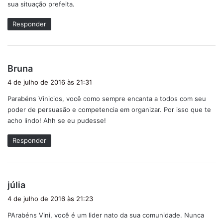
sua situação prefeita.
:
Responder
d
Bruna
i
4 de julho de 2016 às 21:31
s
Parabéns Vinicios, você como sempre encanta a todos com seu
s
poder de persuasão e competencia em organizar. Por isso que te
e
acho lindo! Ahh se eu pudesse!
:
Responder
d
júlia
i
4 de julho de 2016 às 21:23
s
PArabéns Vini, você é um lider nato da sua comunidade. Nunca
s