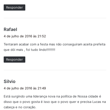
e
Responder
:
d
Rafael
i
4 de julho de 2016 às 21:52
s
Tentaram acabar com a festa mas não conseguiram aceita prefeita
s
que dói mais , foi tudo lindo!!!!!!!!!
e
:
Responder
d
Silvio
i
4 de julho de 2016 às 21:49
s
Está surgindo uma liderança nova na política de Nossa cidade é
s
disso que o povo gosta é isso que o povo quer e precisa Lucas na
e
cabeça e no coração.
: