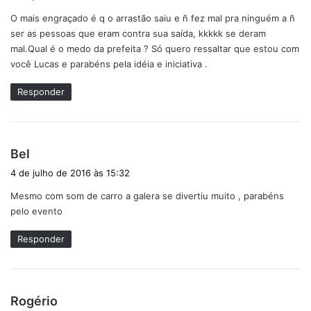
s
O mais engraçado é q o arrastão saiu e ñ fez mal pra ninguém a ñ
s
ser as pessoas que eram contra sua saída, kkkkk se deram
e
mal.Qual é o medo da prefeita ? Só quero ressaltar que estou com
:
você Lucas e parabéns pela idéia e iniciativa .
Responder
d
Bel
i
4 de julho de 2016 às 15:32
s
Mesmo com som de carro a galera se divertiu muito , parabéns
s
pelo evento
e
:
Responder
d
Rogério