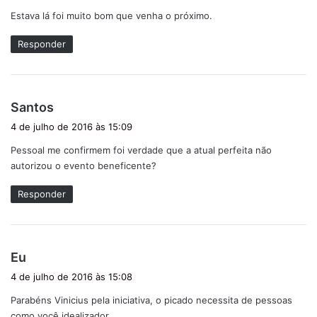
s
Estava lá foi muito bom que venha o próximo.
s
e
Responder
:
d
Santos
i
4 de julho de 2016 às 15:09
s
Pessoal me confirmem foi verdade que a atual perfeita não
s
autorizou o evento beneficente?
e
:
Responder
d
Eu
i
4 de julho de 2016 às 15:08
s
Parabéns Vinicius pela iniciativa, o picado necessita de pessoas
s
como você idealizador .