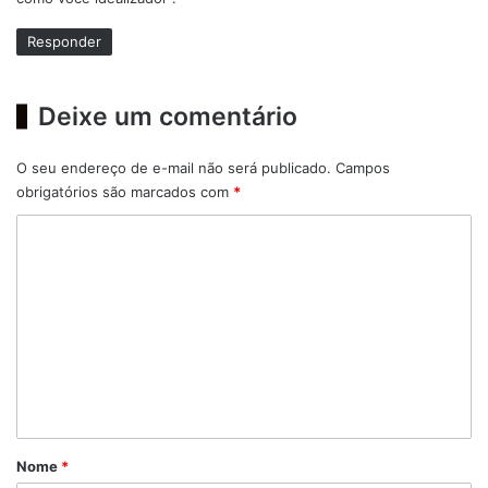
e
:
Responder
Deixe um comentário
O seu endereço de e-mail não será publicado.
Campos
obrigatórios são marcados com
*
C
o
m
e
n
t
á
r
Nome
*