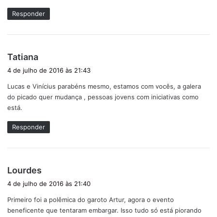
Responder
d
Tatiana
i
4 de julho de 2016 às 21:43
s
Lucas e Vinícius parabéns mesmo, estamos com vocês, a galera
s
do picado quer mudança , pessoas jovens com iniciativas como
e
está.
:
Responder
d
Lourdes
i
4 de julho de 2016 às 21:40
s
Primeiro foi a polêmica do garoto Artur, agora o evento
s
beneficente que tentaram embargar. Isso tudo só está piorando
e