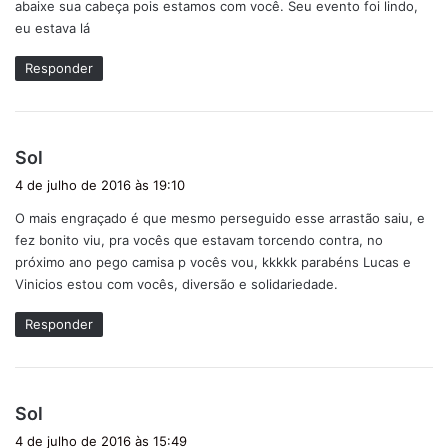
abaixe sua cabeça pois estamos com você. Seu evento foi lindo,
e
eu estava lá
:
Responder
d
Sol
i
4 de julho de 2016 às 19:10
s
O mais engraçado é que mesmo perseguido esse arrastão saiu, e
s
fez bonito viu, pra vocês que estavam torcendo contra, no
e
próximo ano pego camisa p vocês vou, kkkkk parabéns Lucas e
:
Vinicios estou com vocês, diversão e solidariedade.
Responder
d
Sol
i
4 de julho de 2016 às 15:49