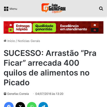
P
Menu
Início
/
Notícias Gerais
SUCESSO: Arrastão “Pra
Ficar” arrecada 400
quilos de alimentos no
Picado
Genefax Correia
04/07/2016 às 13:20
Facebook
X
WhatsApp
Telegram