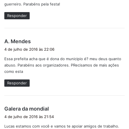
guerreiro. Parabéns pela festa!
Responder
d
A. Mendes
i
4 de julho de 2016 às 22:06
s
Essa prefeita acha que é dona do municipio é? meu deus quanto
s
abuso. Parabéns aos organizadores. PRecisamos de mais ações
e
como esta
:
Responder
d
Galera da mondial
i
4 de julho de 2016 às 21:54
s
Lucas estamos com você e vamos te apoiar amigos de trabalho.
s