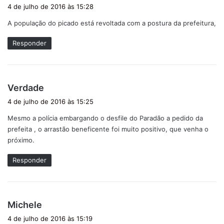
i
4 de julho de 2016 às 15:28
s
A população do picado está revoltada com a postura da prefeitura,
s
e
Responder
:
d
Verdade
i
4 de julho de 2016 às 15:25
s
Mesmo a polícia embargando o desfile do Paradão a pedido da
s
prefeita , o arrastão beneficente foi muito positivo, que venha o
e
próximo.
:
Responder
d
Michele
i
4 de julho de 2016 às 15:19