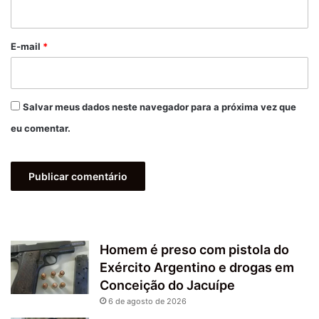
i
o
*
E-mail
*
Salvar meus dados neste navegador para a próxima vez que
eu comentar.
Homem é preso com pistola do
Exército Argentino e drogas em
Conceição do Jacuípe
6 de agosto de 2026