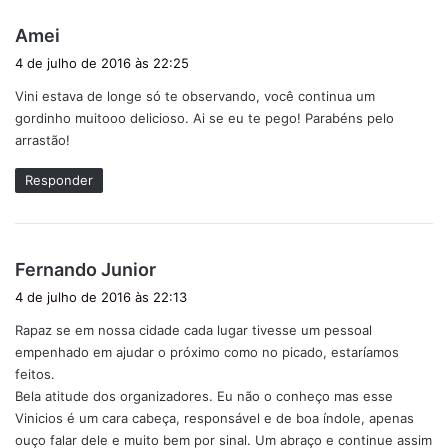
d
Amei
i
4 de julho de 2016 às 22:25
s
Vini estava de longe só te observando, você continua um
s
gordinho muitooo delicioso. Ai se eu te pego! Parabéns pelo
e
arrastão!
:
Responder
d
Fernando Junior
i
4 de julho de 2016 às 22:13
s
Rapaz se em nossa cidade cada lugar tivesse um pessoal
s
empenhado em ajudar o próximo como no picado, estaríamos
e
feitos.
:
Bela atitude dos organizadores. Eu não o conheço mas esse
Vinicios é um cara cabeça, responsável e de boa índole, apenas
ouço falar dele e muito bem por sinal. Um abraço e continue assim