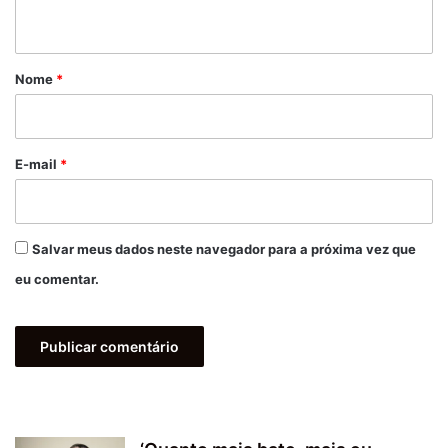
t
á
r
Nome
*
i
o
*
E-mail
*
Salvar meus dados neste navegador para a próxima vez que
eu comentar.