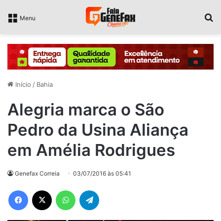
P
Menu
Início
/
Bahia
Alegria marca o São
Pedro da Usina Aliança
em Amélia Rodrigues
Genefax Correia
03/07/2016 às 05:41
Facebook
X
WhatsApp
Telegram