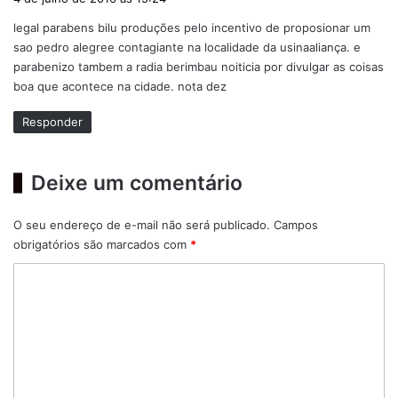
s
legal parabens bilu produções pelo incentivo de proposionar um
s
sao pedro alegree contagiante na localidade da usinaaliança. e
e
parabenizo tambem a radia berimbau noiticia por divulgar as coisas
:
boa que acontece na cidade. nota dez
Responder
Deixe um comentário
O seu endereço de e-mail não será publicado.
Campos
obrigatórios são marcados com
*
C
o
m
e
n