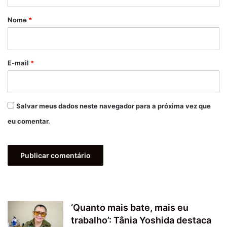
á
r
Nome
*
i
o
*
E-mail
*
Salvar meus dados neste navegador para a próxima vez que
eu comentar.
‘Quanto mais bate, mais eu
trabalho’: Tânia Yoshida destaca