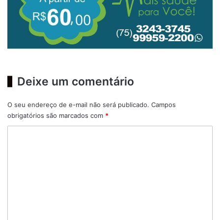
Deixe um comentário
O seu endereço de e-mail não será publicado.
Campos
obrigatórios são marcados com
*
C
o
m
e
n
t