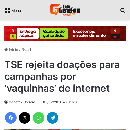
P
Menu
Início
/
Brasil
TSE rejeita doações para
campanhas por
‘vaquinhas’ de internet
Genefax Correia
02/07/2016 às 01:26
Facebook
X
WhatsApp
Telegram