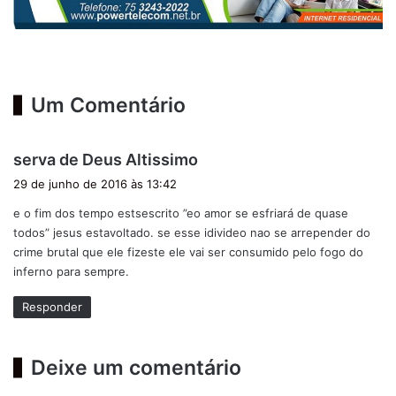
Um Comentário
d
serva de Deus Altissimo
i
29 de junho de 2016 às 13:42
s
e o fim dos tempo estsescrito ”eo amor se esfriará de quase
s
todos” jesus estavoltado. se esse idivideo nao se arrepender do
e
crime brutal que ele fizeste ele vai ser consumido pelo fogo do
:
inferno para sempre.
Responder
Deixe um comentário