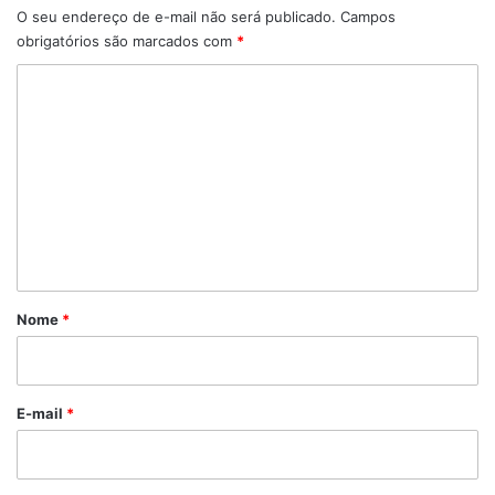
O seu endereço de e-mail não será publicado.
Campos
obrigatórios são marcados com
*
C
o
m
e
n
t
á
r
Nome
*
i
o
*
E-mail
*