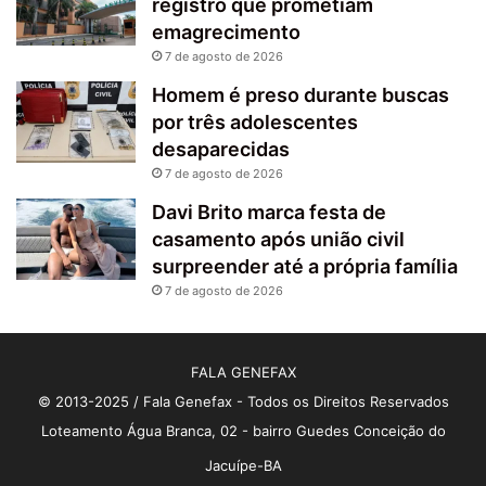
registro que prometiam
emagrecimento
7 de agosto de 2026
Homem é preso durante buscas
por três adolescentes
desaparecidas
7 de agosto de 2026
Davi Brito marca festa de
casamento após união civil
surpreender até a própria família
7 de agosto de 2026
FALA GENEFAX
© 2013-2025 / Fala Genefax - Todos os Direitos Reservados
Loteamento Água Branca, 02 - bairro Guedes Conceição do
Jacuípe-BA