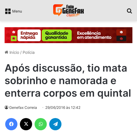
P
Menu
Início
/
Polícia
Após discussão, tio mata
sobrinho e namorada e
enterra corpos em quintal
Genefax Correia
29/06/2016 às 12:42
Facebook
X
WhatsApp
Telegram