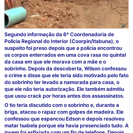
Segundo informação da 6ª Coordenadoria de
Polícia Regional do Interior (Coorpin/Itabuna), o
suspeito foi preso depois que a polícia encontrou
os corpos enterrados em uma cova rasa no quintal
da casa em que ele morava com a mãe e o
sobrinho. Depois da descoberta, Wilson confessou
o crime e disse que ele teria sido motivado pelo fato
do sobrinho ter levado a namorada para casa, o
que ele não teria autorização. Ele também admitiu
que usou crack por horas antes dos assassinatos.
O tio teria discutido com o sobrinho e, durante a
briga, atacou o rapaz com golpes de madeira. Ele
confessou que espancou Edson e depois resolveu
matar Isabela porque ela havia presenciado tudo. A
jovem foi asfixiada com um fio de telefone. Depois,