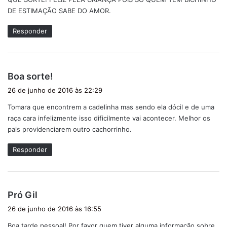
s
DE ESTIMAÇÃO SABE DO AMOR.
e
:
Responder
d
Boa sorte!
i
26 de junho de 2016 às 22:29
s
Tomara que encontrem a cadelinha mas sendo ela dócil e de uma
s
raça cara infelizmente isso dificilmente vai acontecer. Melhor os
e
pais providenciarem outro cachorrinho.
:
Responder
d
Pró Gil
i
26 de junho de 2016 às 16:55
s
Boa tarde pessoal! Por favor quem tiver alguma informação sobre