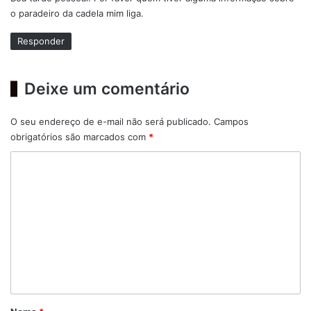
s
o paradeiro da cadela mim liga.
e
:
Responder
Deixe um comentário
O seu endereço de e-mail não será publicado.
Campos
obrigatórios são marcados com
*
C
o
m
e
n
t
á
r