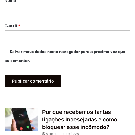
Nome
*
i
o
*
E-mail
*
Salvar meus dados neste navegador para a próxima vez que
eu comentar.
Por que recebemos tantas
ligações indesejadas e como
bloquear esse incômodo?
5 de agosto de 2026