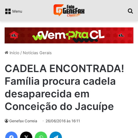
P
Menu
Início
/
Notícias Gerais
CADELA ENCONTRADA!
Família procura cadela
desaparecida em
Conceição do Jacuípe
Genefax Correia
26/06/2016 às 16:11
Facebook
X
WhatsApp
Telegram