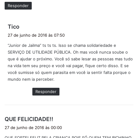
:
Responder
d
Tico
i
27 de junho de 2016 às 07:50
s
“Junior de Jailma” ts ts ts. Isso se chama solidariedade e
s
SERVIÇO DE UTILIDADE PÚBLICA. Oh mas você nunca soube o
e
que é ajudar o próximo. Você só sabe lesar as pessoas mas tudo
:
na vida tem seu preço e você vai pagar, fique certo disso. E se
você sumisse só quem parasita em você ia sentir falta porque o
mundo nem ia perceber.
Responder
d
QUE FELICIDADE!!
i
27 de junho de 2016 às 00:00
s
QUE SORTE! FELIZ PELA CRIANÇA POIS SÓ QUEM TEM BICHINHO