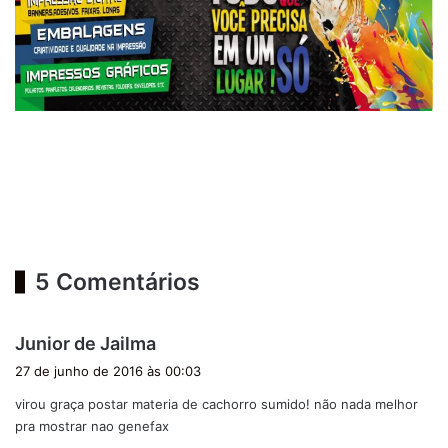
5 Comentários
d
Junior de Jailma
i
27 de junho de 2016 às 00:03
s
virou graça postar materia de cachorro sumido! não nada melhor
s
pra mostrar nao genefax
e