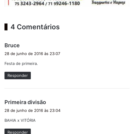
4 Comentários
d
Bruce
i
28 de junho de 2016 às 23:07
s
Festa de primeira.
s
e
Responder
:
d
Primeira divisão
i
28 de junho de 2016 às 23:04
s
BAHIA x VITÓRIA
s
e
Responder