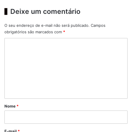
Deixe um comentário
O seu endereço de e-mail não será publicado.
Campos
obrigatórios são marcados com
*
C
o
m
e
n
t
á
r
Nome
*
i
o
*
E-mail
*