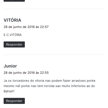
:
d
VITÓRIA
i
28 de junho de 2016 às 22:57
s
E.C.VITÓRIA
s
e
Responder
:
d
Junior
i
28 de junho de 2016 às 22:55
s
Ja os torcedores do vitoria nao podem fazer arrastoes porke
s
mesmo na1 porke nao tem torcida sao muito inferiores ao do
e
Bahia!!!
:
Responder