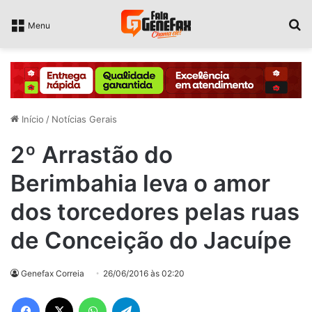
P
Menu
Início
/
Notícias Gerais
2º Arrastão do
Berimbahia leva o amor
dos torcedores pelas ruas
de Conceição do Jacuípe
Genefax Correia
26/06/2016 às 02:20
Facebook
X
WhatsApp
Telegram