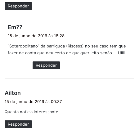
Responder
d
Em??
i
15 de junho de 2016 às 18:28
s
“Soteropolitano” da barriguda (Risosss) no seu caso tem que
s
fazer de conta que deu certo de qualquer jeito senão…. Uiiii
e
:
Responder
d
Ailton
i
15 de junho de 2016 às 00:37
s
Quanta noticia interessante
s
e
Responder
: