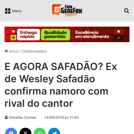
P
Menu
Início
/
Celebridades
E AGORA SAFADÃO? Ex
de Wesley Safadão
confirma namoro com
rival do cantor
Genefax Correia
14/06/2016 às 11:45
Facebook
X
WhatsApp
Telegram