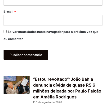
o
*
E-mail
*
Salvar meus dados neste navegador para a próxima vez que
eu comentar.
“Estou revoltado”: João Bahia
denuncia dívida de quase R$ 6
milhões deixada por Paulo Falcão
em Amélia Rodrigues
5 de agosto de 2026