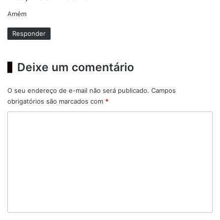
s
Amém
s
e
Responder
:
Deixe um comentário
O seu endereço de e-mail não será publicado.
Campos
obrigatórios são marcados com
*
C
o
m
e
n
t
á