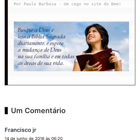
Por Paulo Barbosa - Um cego no site do Bem!

Um Comentário
d
Francisco jr
i
14 de junho de 2016 às 06:20