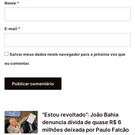
r
Nome
*
i
o
*
E-mail
*
Salvar meus dados neste navegador para a próxima vez que
eu comentar.
“Estou revoltado”: João Bahia
denuncia dívida de quase R$ 6
milhões deixada por Paulo Falcão