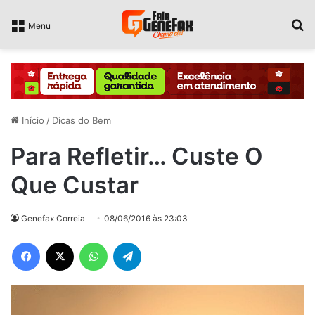
P
Menu
Início
/
Dicas do Bem
Para Refletir… Custe O
Que Custar
Genefax Correia
08/06/2016 às 23:03
Facebook
X
WhatsApp
Telegram