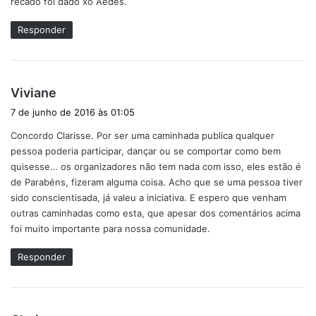
recado foi dado xô Aedes.
e
:
Responder
d
Viviane
i
7 de junho de 2016 às 01:05
s
Concordo Clarisse. Por ser uma caminhada publica qualquer
s
pessoa poderia participar, dançar ou se comportar como bem
e
quisesse… os organizadores não tem nada com isso, eles estão é
:
de Parabéns, fizeram alguma coisa. Acho que se uma pessoa tiver
sido conscientisada, já valeu a iniciativa. E espero que venham
outras caminhadas como esta, que apesar dos comentários acima
foi muito importante para nossa comunidade.
Responder