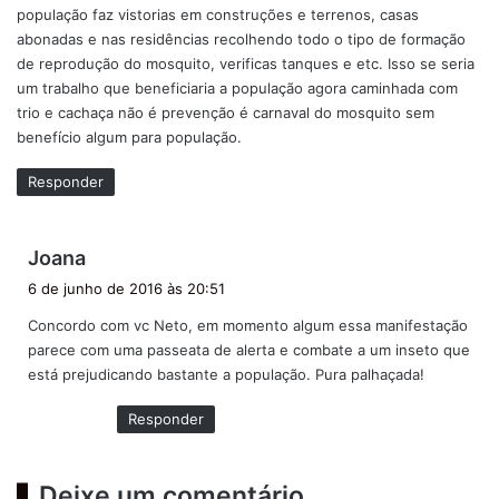
população faz vistorias em construções e terrenos, casas
abonadas e nas residências recolhendo todo o tipo de formação
de reprodução do mosquito, verificas tanques e etc. Isso se seria
um trabalho que beneficiaria a população agora caminhada com
trio e cachaça não é prevenção é carnaval do mosquito sem
benefício algum para população.
Responder
d
Joana
i
6 de junho de 2016 às 20:51
s
Concordo com vc Neto, em momento algum essa manifestação
s
parece com uma passeata de alerta e combate a um inseto que
e
está prejudicando bastante a população. Pura palhaçada!
:
Responder
Deixe um comentário