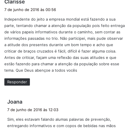
d
Clarisse
i
7 de junho de 2016 às 00:56
s
Independente do jeito a empresa mondial está fazendo a sua
s
parte, tentando chamar a atenção da população pois feito entrega
e
de vários papeis informativos durante o caminho, sem contar as
:
informações passadas no trio. Não participei, mais pude observar
a atitude dos presentes durante um bom tempo e acho que
criticar de braços cruzados é fácil, difícil é fazer alguma coisa.
Antes de criticar, façam uma reflexão das suas atitudes e que
estão fazendo para chamar a atenção da população sobre esse
tema. Que Deus abençoe a todos vocês
Responder
d
Joana
i
7 de junho de 2016 às 12:03
s
Sim, eles estavam falando alumas palavras de prevenção,
s
entregando informativos e com copos de bebidas nas mãos
e