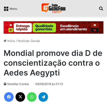
P
Menu
Início
/
Notícias Gerais
Mondial promove dia D de
conscientização contra o
Aedes Aegypti
Genefax Correia
06/06/2016 às 01:13
Facebook
X
WhatsApp
Telegram