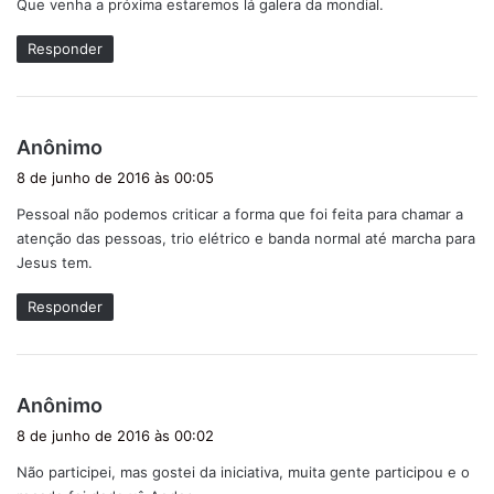
Que venha a próxima estaremos lá galera da mondial.
s
e
Responder
:
d
Anônimo
i
8 de junho de 2016 às 00:05
s
Pessoal não podemos criticar a forma que foi feita para chamar a
s
atenção das pessoas, trio elétrico e banda normal até marcha para
e
Jesus tem.
:
Responder
d
Anônimo
i
8 de junho de 2016 às 00:02
s
Não participei, mas gostei da iniciativa, muita gente participou e o
s