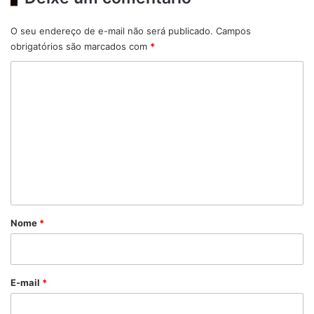
O seu endereço de e-mail não será publicado.
Campos
obrigatórios são marcados com
*
C
o
m
e
n
t
á
r
Nome
*
i
o
*
E-mail
*