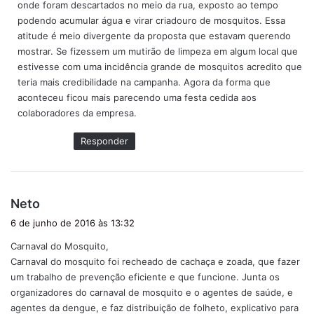
onde foram descartados no meio da rua, exposto ao tempo
:
podendo acumular água e virar criadouro de mosquitos. Essa
atitude é meio divergente da proposta que estavam querendo
mostrar. Se fizessem um mutirão de limpeza em algum local que
estivesse com uma incidência grande de mosquitos acredito que
teria mais credibilidade na campanha. Agora da forma que
aconteceu ficou mais parecendo uma festa cedida aos
colaboradores da empresa.
Responder
d
Neto
i
6 de junho de 2016 às 13:32
s
Carnaval do Mosquito,
s
Carnaval do mosquito foi recheado de cachaça e zoada, que fazer
e
um trabalho de prevenção eficiente e que funcione. Junta os
:
organizadores do carnaval de mosquito e o agentes de saúde, e
agentes da dengue, e faz distribuição de folheto, explicativo para