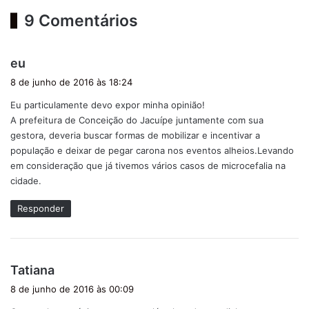
9 Comentários
d
eu
i
8 de junho de 2016 às 18:24
s
Eu particulamente devo expor minha opinião!
s
A prefeitura de Conceição do Jacuípe juntamente com sua
e
gestora, deveria buscar formas de mobilizar e incentivar a
:
população e deixar de pegar carona nos eventos alheios.Levando
em consideração que já tivemos vários casos de microcefalia na
cidade.
Responder
d
Tatiana
i
8 de junho de 2016 às 00:09
s