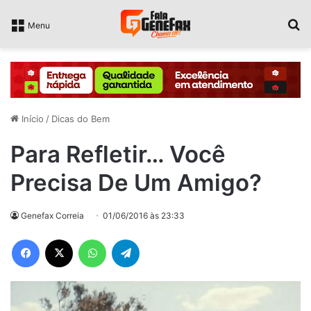
P
Menu
Início
/
Dicas do Bem
Para Refletir… Você
Precisa De Um Amigo?
Genefax Correia
01/06/2016 às 23:33
Facebook
X
WhatsApp
Telegram