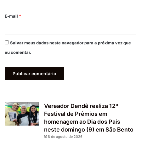
o
*
E-mail
*
Salvar meus dados neste navegador para a próxima vez que
eu comentar.
Vereador Dendê realiza 12º
Festival de Prêmios em
homenagem ao Dia dos Pais
neste domingo (9) em São Bento
8 de agosto de 2026