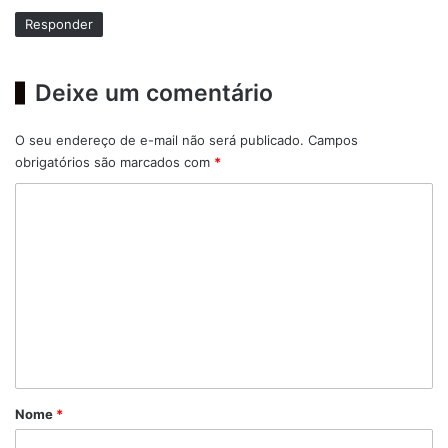
e
Responder
:
Deixe um comentário
O seu endereço de e-mail não será publicado.
Campos
obrigatórios são marcados com
*
C
o
m
e
n
t
á
r
Nome
*
i