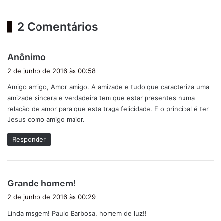
2 Comentários
d
Anônimo
i
2 de junho de 2016 às 00:58
s
Amigo amigo, Amor amigo. A amizade e tudo que caracteriza uma
s
amizade sincera e verdadeira tem que estar presentes numa
e
relação de amor para que esta traga felicidade. E o principal é ter
:
Jesus como amigo maior.
Responder
d
Grande homem!
i
2 de junho de 2016 às 00:29
s
Linda msgem! Paulo Barbosa, homem de luz!!
s