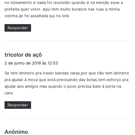
no loteamento e nada foi resolvido quando é na eleição esse a
:
prefeita quer votor. aqui tem muito buracos nas ruas a minha
vizinha jar foi assaltada qui no lote
Responder
d
tricolor de açõ
i
2 de junho de 2016 às 12:53
s
Se tem dinheiro pra trazer bandas caras,por que não tem dinheiro
s
pra ajudar á moca que está precisando das botas,tem esforço pra
e
ajudar aos amigos mas quando o povo precisa bate á porta na
:
cara.
Responder
d
Anônimo