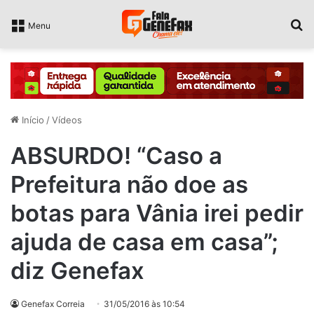
P
Menu
Início
/
Vídeos
ABSURDO! “Caso a
Prefeitura não doe as
botas para Vânia irei pedir
ajuda de casa em casa”;
diz Genefax
Genefax Correia
31/05/2016 às 10:54