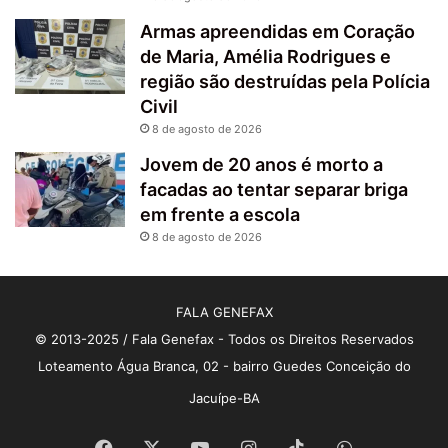
Armas apreendidas em Coração
de Maria, Amélia Rodrigues e
região são destruídas pela Polícia
Civil
8 de agosto de 2026
Jovem de 20 anos é morto a
facadas ao tentar separar briga
em frente a escola
8 de agosto de 2026
FALA GENEFAX
© 2013-2025 / Fala Genefax - Todos os Direitos Reservados
Loteamento Água Branca, 02 - bairro Guedes Conceição do
Jacuípe-BA
Facebook
X
YouTube
Instagram
TikTok
WhatsApp