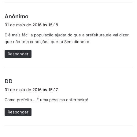
d
Anônimo
i
31 de maio de 2016 às 15:18
s
E é mais fácil a população ajudar do que a prefeitura,ele vai dizer
s
que não tem condições que tá Sem dinheiro
e
:
Responder
d
DD
i
31 de maio de 2016 às 15:17
s
Como prefeita… É uma péssima enfermeira!
s
e
Responder
: