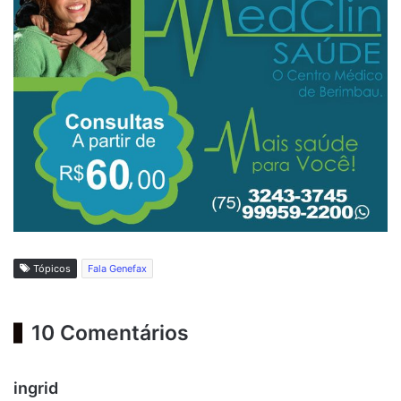
Tópicos
Fala Genefax
10 Comentários
d
ingrid