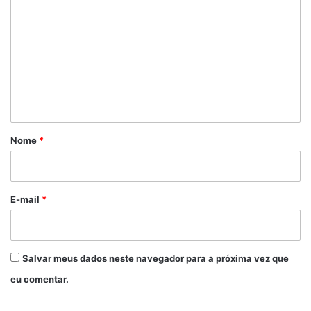
o
m
e
n
t
á
r
Nome
*
i
o
*
E-mail
*
Salvar meus dados neste navegador para a próxima vez que
eu comentar.