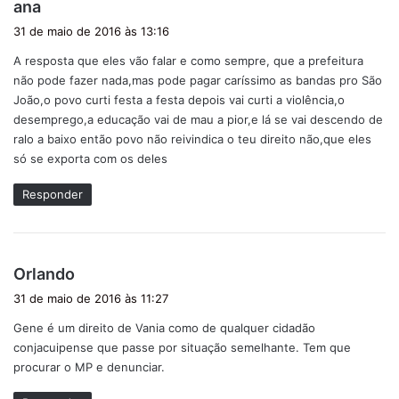
d
ana
i
31 de maio de 2016 às 13:16
s
A resposta que eles vão falar e como sempre, que a prefeitura
s
não pode fazer nada,mas pode pagar caríssimo as bandas pro São
e
João,o povo curti festa a festa depois vai curti a violência,o
:
desemprego,a educação vai de mau a pior,e lá se vai descendo de
ralo a baixo então povo não reivindica o teu direito não,que eles
só se exporta com os deles
Responder
d
Orlando
i
31 de maio de 2016 às 11:27
s
Gene é um direito de Vania como de qualquer cidadão
s
conjacuipense que passe por situação semelhante. Tem que
e
procurar o MP e denunciar.
: