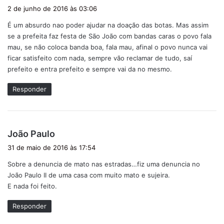
i
2 de junho de 2016 às 03:06
s
É um absurdo nao poder ajudar na doação das botas. Mas assim
s
se a prefeita faz festa de São João com bandas caras o povo fala
e
mau, se não coloca banda boa, fala mau, afinal o povo nunca vai
:
ficar satisfeito com nada, sempre vão reclamar de tudo, saí
prefeito e entra prefeito e sempre vai da no mesmo.
Responder
d
João Paulo
i
31 de maio de 2016 às 17:54
s
Sobre a denuncia de mato nas estradas…fiz uma denuncia no
s
João Paulo II de uma casa com muito mato e sujeira.
e
E nada foi feito.
:
Responder