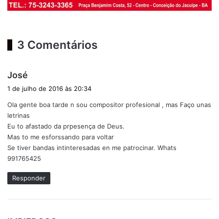
3 Comentários
d
José
i
1 de julho de 2016 às 20:34
s
Ola gente boa tarde n sou compositor profesional , mas Faço unas
s
letrinas
e
Eu to afastado da prpesença de Deus.
:
Mas to me esforssando para voltar
Se tiver bandas intinteresadas en me patrocinar. Whats
991765425
Responder