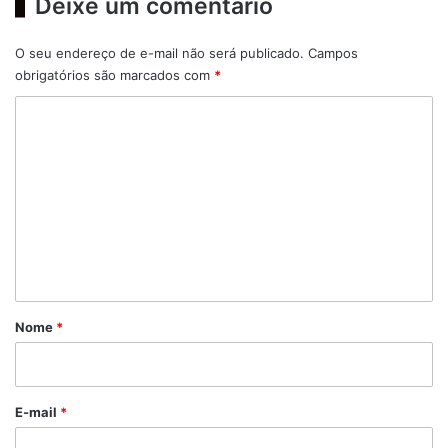
Deixe um comentário
O seu endereço de e-mail não será publicado.
Campos
obrigatórios são marcados com
*
C
o
m
e
n
t
á
r
Nome
*
i
o
*
E-mail
*