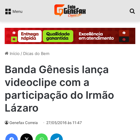
P
Menu
Início
/
Dicas do Bem
Banda Gênesis lança
videoclipe com a
participação do Irmão
Lázaro
Genefax Correia
27/05/2016 às 11:47
Facebook
X
WhatsApp
Telegram