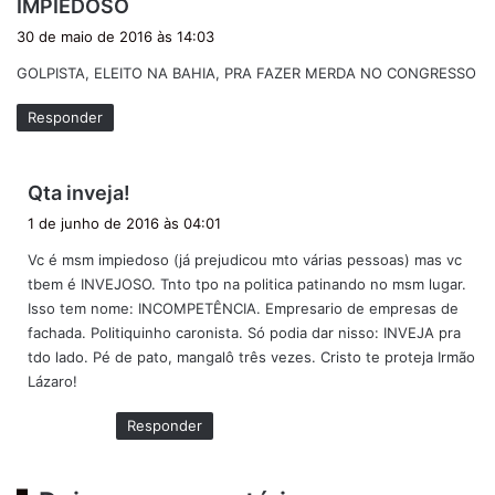
d
IMPIEDOSO
i
30 de maio de 2016 às 14:03
s
GOLPISTA, ELEITO NA BAHIA, PRA FAZER MERDA NO CONGRESSO
s
e
Responder
:
d
Qta inveja!
i
1 de junho de 2016 às 04:01
s
Vc é msm impiedoso (já prejudicou mto várias pessoas) mas vc
s
tbem é INVEJOSO. Tnto tpo na politica patinando no msm lugar.
e
Isso tem nome: INCOMPETÊNCIA. Empresario de empresas de
:
fachada. Politiquinho caronista. Só podia dar nisso: INVEJA pra
tdo lado. Pé de pato, mangalô três vezes. Cristo te proteja Irmão
Lázaro!
Responder