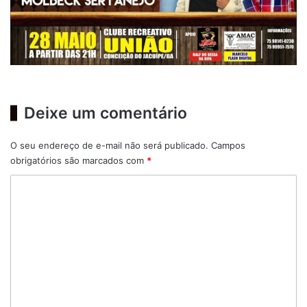
Deixe um comentário
O seu endereço de e-mail não será publicado.
Campos
obrigatórios são marcados com
*
C
o
m
e
n
t