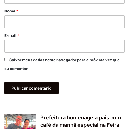
á
r
Nome
*
i
o
*
E-mail
*
Salvar meus dados neste navegador para a próxima vez que
eu comentar.
Prefeitura homenageia pais com
café da manhã especial na Feira