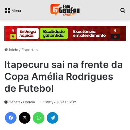
P
Menu
Início
/
Esportes
Itapecuru sai na frente da
Copa Amélia Rodrigues
de Futebol
Genefax Correia
18/05/2016 às 16:02
Facebook
X
WhatsApp
Telegram