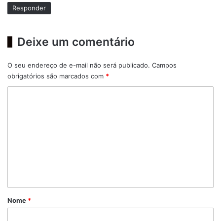
:
Responder
Deixe um comentário
O seu endereço de e-mail não será publicado.
Campos
obrigatórios são marcados com
*
C
o
m
e
n
t
á
r
Nome
*
i