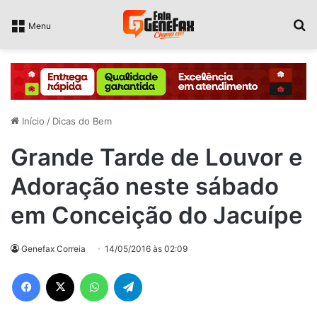
P
Menu
Início
/
Dicas do Bem
Grande Tarde de Louvor e
Adoração neste sábado
em Conceição do Jacuípe
Genefax Correia
14/05/2016 às 02:09
Facebook
X
WhatsApp
Telegram