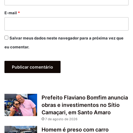
o
*
E-mail
*
Salvar meus dados neste navegador para a próxima vez que
eu comentar.
Prefeito Flaviano Bomfim anuncia
obras e investimentos no Sítio
Camaçari, em Santo Amaro
7 de agosto de 2026
Homem é preso com carro