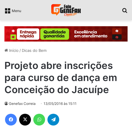
P
Menu
Início
/
Dicas do Bem
Projeto abre inscrições
para curso de dança em
Conceição do Jacuípe
Genefax Correia
13/05/2016 às 15:11
Facebook
X
WhatsApp
Telegram