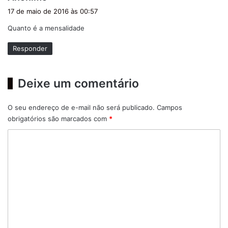
i
17 de maio de 2016 às 00:57
s
Quanto é a mensalidade
s
e
Responder
:
Deixe um comentário
O seu endereço de e-mail não será publicado.
Campos
obrigatórios são marcados com
*
C
o
m
e
n
t