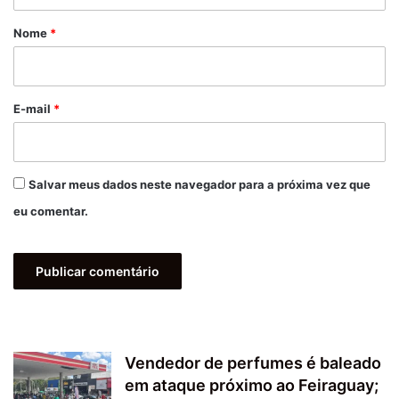
á
r
Nome
*
i
o
*
E-mail
*
Salvar meus dados neste navegador para a próxima vez que
eu comentar.
Vendedor de perfumes é baleado
em ataque próximo ao Feiraguay;