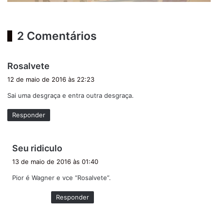
2 Comentários
d
Rosalvete
i
12 de maio de 2016 às 22:23
s
Sai uma desgraça e entra outra desgraça.
s
e
Responder
:
d
Seu ridiculo
i
13 de maio de 2016 às 01:40
s
Pior é Wagner e vce “Rosalvete”.
s
e
Responder
: