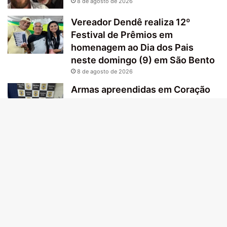
8 de agosto de 2026
Vereador Dendê realiza 12º
Festival de Prêmios em
homenagem ao Dia dos Pais
neste domingo (9) em São Bento
8 de agosto de 2026
Armas apreendidas em Coração
de Maria, Amélia Rodrigues e
região são destruídas pela Polícia
Civil
B
8 de agosto de 2026
Vo
Jovem de 20 anos é morto a
facadas ao tentar separar briga
a
em frente a escola
8 de agosto de 2026
t