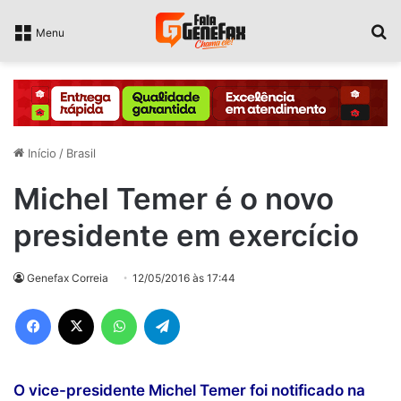
P
Menu
Início
/
Brasil
Michel Temer é o novo
presidente em exercício
Genefax Correia
12/05/2016 às 17:44
Facebook
X
WhatsApp
Telegram
O vice-presidente Michel Temer foi notificado na