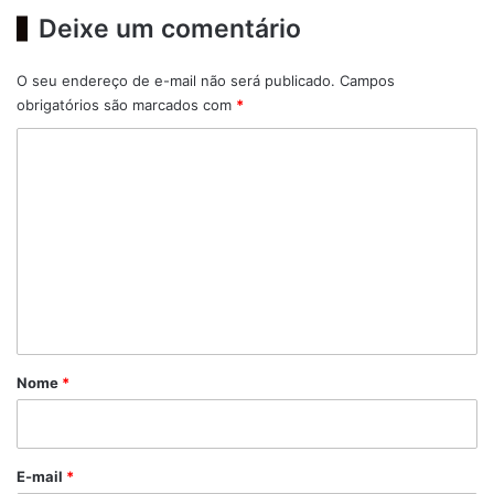
Deixe um comentário
O seu endereço de e-mail não será publicado.
Campos
obrigatórios são marcados com
*
C
o
m
e
n
t
á
r
Nome
*
i
o
*
E-mail
*