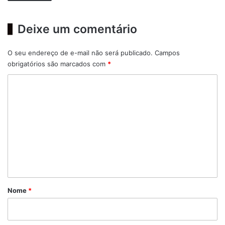
Deixe um comentário
O seu endereço de e-mail não será publicado.
Campos
obrigatórios são marcados com
*
C
o
m
e
n
t
á
r
Nome
*
i
o