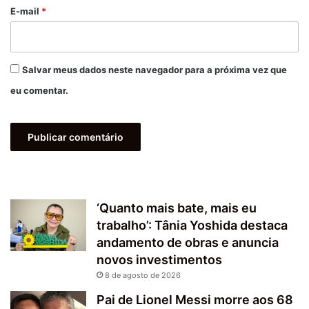
*
E-mail
*
Salvar meus dados neste navegador para a próxima vez que
eu comentar.
‘Quanto mais bate, mais eu
trabalho’: Tânia Yoshida destaca
andamento de obras e anuncia
novos investimentos
8 de agosto de 2026
Pai de Lionel Messi morre aos 68