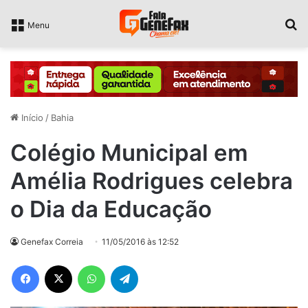
P
Menu
Início
/
Bahia
Colégio Municipal em
Amélia Rodrigues celebra
o Dia da Educação
Genefax Correia
11/05/2016 às 12:52
Facebook
X
WhatsApp
Telegram