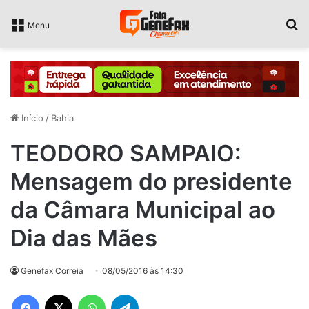
P
Menu
Início
/
Bahia
TEODORO SAMPAIO:
Mensagem do presidente
da Câmara Municipal ao
Dia das Mães
Genefax Correia
08/05/2016 às 14:30
Facebook
X
WhatsApp
Telegram