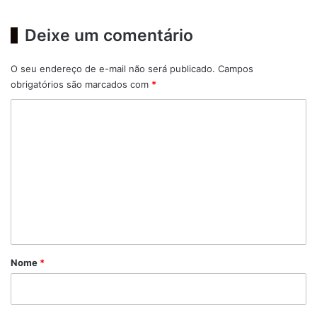
Deixe um comentário
O seu endereço de e-mail não será publicado.
Campos
obrigatórios são marcados com
*
C
o
m
e
n
t
á
r
Nome
*
i
o