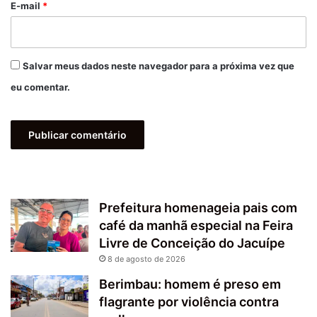
*
E-mail
*
Salvar meus dados neste navegador para a próxima vez que
eu comentar.
Prefeitura homenageia pais com
café da manhã especial na Feira
Livre de Conceição do Jacuípe
8 de agosto de 2026
Berimbau: homem é preso em
flagrante por violência contra