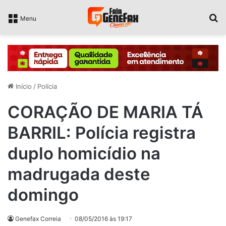
P
Menu
Início
/
Polícia
CORAÇÃO DE MARIA TÁ
BARRIL: Polícia registra
duplo homicídio na
madrugada deste
domingo
Genefax Correia
08/05/2016 às 19:17