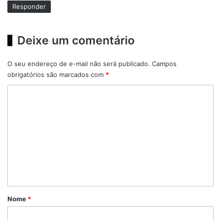
Responder
:
Deixe um comentário
O seu endereço de e-mail não será publicado.
Campos
obrigatórios são marcados com
*
C
o
m
e
n
t
á
r
Nome
*
i