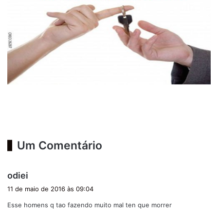
Um Comentário
d
odiei
i
11 de maio de 2016 às 09:04
s
Esse homens q tao fazendo muito mal ten que morrer
s
e