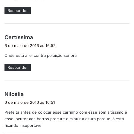
Responder
d
Certíssima
i
6 de maio de 2016 às 16:52
s
Onde está a lei contra poluição sonora
s
e
Responder
:
d
Nilcélia
i
6 de maio de 2016 às 16:51
s
Prefeita antes de colocar esse carrinho com esse som altíssimo e
s
esse locutor aos berros procure diminuir a altura porque já está
e
ficando insuportavel
: