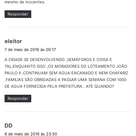
mesmo de inocentes.
:
Responder
d
eleitor
i
7 de maio de 2016 às 00:17
s
A CIDADE SE DESENVOLVENDO ,SEMÁFOROS E COISA E
s
TAL,ENQUANTO ISSO ,OS MORADORES DO LOTEAMENTO JOÃO
e
PAULO II ,CONTINUAM SEM AGUA ENCANADO E NEM CHAFARIZ
:
.FAMILIAS SÃO OBRIGADAS A PASSAR UMA SEMANA COM 1000
DE AGUA FORNECIDA PELA PREFEITURA.. ATE QUANDO?
Responder
d
DD
i
6 de maio de 2016 às 23:50