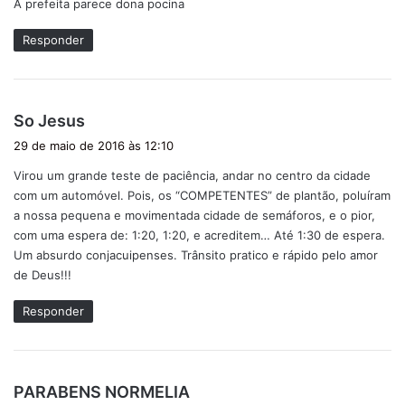
A prefeita parece dona pocina
s
e
Responder
:
d
So Jesus
i
29 de maio de 2016 às 12:10
s
Virou um grande teste de paciência, andar no centro da cidade
s
com um automóvel. Pois, os “COMPETENTES” de plantão, poluíram
e
a nossa pequena e movimentada cidade de semáforos, e o pior,
:
com uma espera de: 1:20, 1:20, e acreditem… Até 1:30 de espera.
Um absurdo conjacuipenses. Trânsito pratico e rápido pelo amor
de Deus!!!
Responder
d
PARABENS NORMELIA