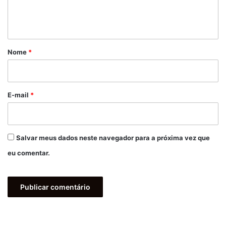
n
t
á
r
Nome
*
i
o
*
E-mail
*
Salvar meus dados neste navegador para a próxima vez que
eu comentar.