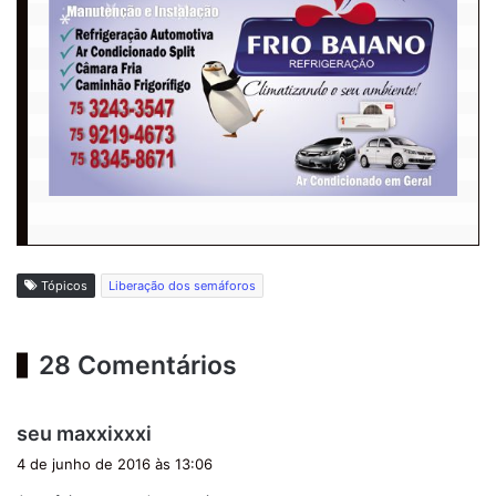
Tópicos
Liberação dos semáforos
28 Comentários
d
seu maxxixxxi
i
4 de junho de 2016 às 13:06
s