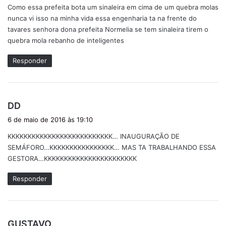
Como essa prefeita bota um sinaleira em cima de um quebra molas
s
nunca vi isso na minha vida essa engenharia ta na frente do
e
tavares senhora dona prefeita Normelia se tem sinaleira tirem o
:
quebra mola rebanho de inteligentes
Responder
d
DD
i
6 de maio de 2016 às 19:10
s
KKKKKKKKKKKKKKKKKKKKKKKKKK… INAUGURAÇÃO DE
s
SEMÁFORO…KKKKKKKKKKKKKKKK… MAS TA TRABALHANDO ESSA
e
GESTORA…KKKKKKKKKKKKKKKKKKKKKKK
:
Responder
d
GUSTAVO