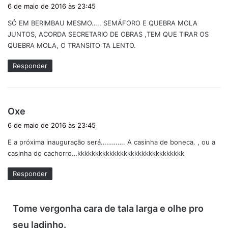
i
6 de maio de 2016 às 23:45
s
SÓ EM BERIMBAU MESMO….. SEMÁFORO E QUEBRA MOLA
s
JUNTOS, ACORDA SECRETARIO DE OBRAS ,TEM QUE TIRAR OS
e
QUEBRA MOLA, O TRANSITO TA LENTO.
:
Responder
d
Oxe
i
6 de maio de 2016 às 23:45
s
E a próxima inauguração será…………. A casinha de boneca. , ou a
s
casinha do cachorro…kkkkkkkkkkkkkkkkkkkkkkkkkkkkkk
e
:
Responder
Tome vergonha cara de tala larga e olhe pro
d
seu ladinho.