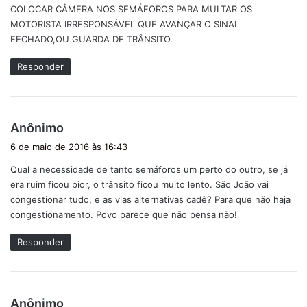
COLOCAR CÂMERA NOS SEMÁFOROS PARA MULTAR OS
e
MOTORISTA IRRESPONSÁVEL QUE AVANÇAR O SINAL
:
FECHADO,OU GUARDA DE TRÂNSITO.
Responder
d
Anônimo
i
6 de maio de 2016 às 16:43
s
Qual a necessidade de tanto semáforos um perto do outro, se já
s
era ruim ficou pior, o trânsito ficou muito lento. São João vai
e
congestionar tudo, e as vias alternativas cadê? Para que não haja
:
congestionamento. Povo parece que não pensa não!
Responder
d
Anônimo