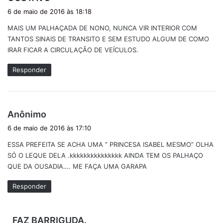
i
6 de maio de 2016 às 18:18
s
MAIS UM PALHAÇADA DE NONO, NUNCA VIR INTERIOR COM
s
TANTOS SINAIS DE TRANSITO E SEM ESTUDO ALGUM DE COMO
e
IRAR FICAR A CIRCULAÇÃO DE VEÍCULOS.
:
Responder
d
Anônimo
i
6 de maio de 2016 às 17:10
s
ESSA PREFEITA SE ACHA UMA ” PRINCESA ISABEL MESMO” OLHA
s
SÓ O LEQUE DELA .kkkkkkkkkkkkkkk AINDA TEM OS PALHAÇO
e
QUE DA OUSADIA…. ME FAÇA UMA GARAPA
:
Responder
d
FAZ BARRIGUDA.