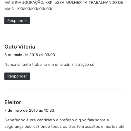
MAIS INAUGURAÇÃO. KKK. eSSA MULHER TA TRABALHANDO DE
e
MAIS.. KKKKKKKKKKKKKKK
:
Responder
d
Guto Vitoria
i
8 de maio de 2016 às 03:03
s
Nunca vi tanto trabalho em uma administração só
s
e
Responder
:
d
Eleitor
i
7 de maio de 2016 às 10:33
s
Genefax vc é pré candidato a prefeito o q vc fala sobre a
s
segurança publica? onde todos os dias tem assaltos e mortes até
e