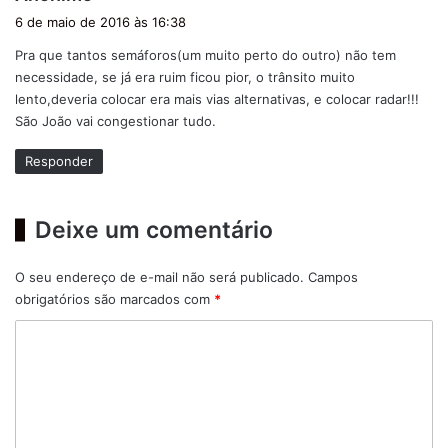
i
6 de maio de 2016 às 16:38
s
Pra que tantos semáforos(um muito perto do outro) não tem
s
necessidade, se já era ruim ficou pior, o trânsito muito
e
lento,deveria colocar era mais vias alternativas, e colocar radar!!!
:
São João vai congestionar tudo.
Responder
Deixe um comentário
O seu endereço de e-mail não será publicado.
Campos
obrigatórios são marcados com
*
C
o
m
e