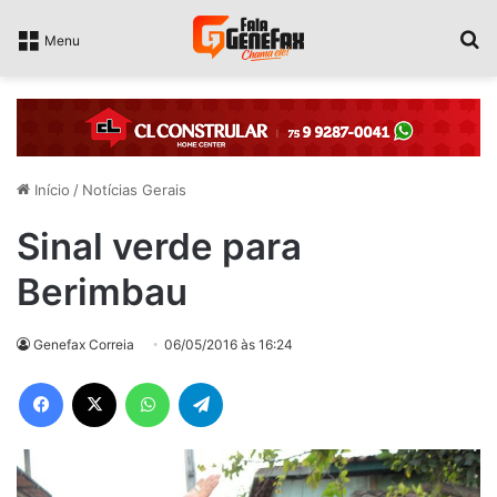
P
Menu
Início
/
Notícias Gerais
Sinal verde para
Berimbau
Genefax Correia
06/05/2016 às 16:24
Facebook
X
WhatsApp
Telegram