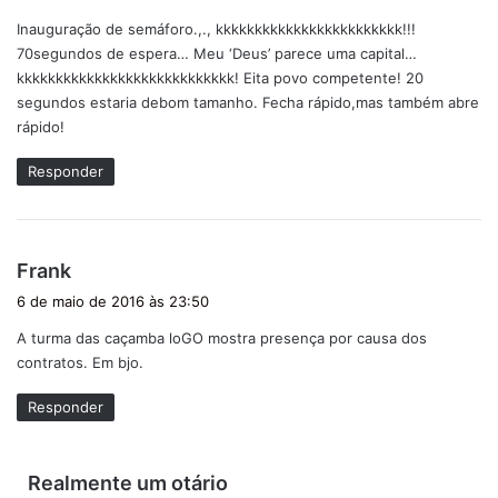
s
Inauguração de semáforo.,., kkkkkkkkkkkkkkkkkkkkkkkk!!!
s
70segundos de espera… Meu ‘Deus’ parece uma capital…
e
kkkkkkkkkkkkkkkkkkkkkkkkkkkk! Eita povo competente! 20
:
segundos estaria debom tamanho. Fecha rápido,mas também abre
rápido!
Responder
d
Frank
i
6 de maio de 2016 às 23:50
s
A turma das caçamba loGO mostra presença por causa dos
s
contratos. Em bjo.
e
:
Responder
d
Realmente um otário