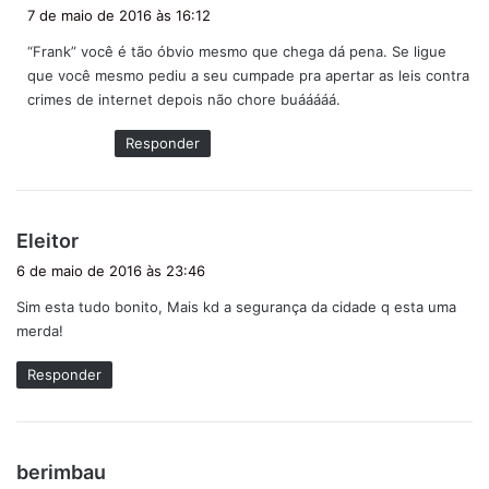
i
7 de maio de 2016 às 16:12
s
“Frank” você é tão óbvio mesmo que chega dá pena. Se ligue
s
que você mesmo pediu a seu cumpade pra apertar as leis contra
e
crimes de internet depois não chore buááááá.
:
Responder
d
Eleitor
i
6 de maio de 2016 às 23:46
s
Sim esta tudo bonito, Mais kd a segurança da cidade q esta uma
s
merda!
e
:
Responder
d
berimbau