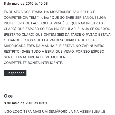
i
8 de maio de 2016 às 10:58
s
ENQUATO VOCE TRABALHA MOSTRANDO SEU BRILHO E
s
COMPETENCIA TEM “mulher” QUE SO SABE SER SANGUESUGA
e
INUTIL ESPIA DE FACEBOK E A VIDA É SE QUEIXAR (RESTRITO
:
CLARO) QUE ESPOSO SO FICA NO CELULAR. ELA JA SE QUEIXOU
(RESTRITO CLARO) QUE ONTEM SEIS DA TARDE O PAGAO ESTAVA
OLHANDO FOTOS QUE ELA VAI DESCUBRIR E QUE ESSA
MADRUGADA TRES DA MANHA ELE ESTAVA NO ZAP(NUMERO
RESTRITO) SABE TUDO A ESPIA QUE VIDAO. PORISSO ESPOSO
SENTE TANTA INVEJA DE VE MULHER
COMPETENTE,BONITA,INTELIGENTE.
Responder
d
Oxe
i
8 de maio de 2016 às 03:11
s
loGO LOGO TERÁ MAIS UM SEMÁFORO LA NA ASSEMBLEIA…E
s