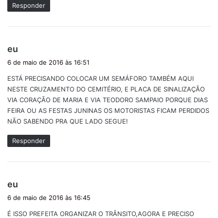
Responder
d
eu
i
6 de maio de 2016 às 16:51
s
ESTÁ PRECISANDO COLOCAR UM SEMÁFORO TAMBÉM AQUI
s
NESTE CRUZAMENTO DO CEMITÉRIO, E PLACA DE SINALIZAÇÃO
e
VIA CORAÇÃO DE MARIA E VIA TEODORO SAMPAIO PORQUE DIAS
:
FEIRA OU AS FESTAS JUNINAS OS MOTORISTAS FICAM PERDIDOS
NÃO SABENDO PRA QUE LADO SEGUE!
Responder
d
eu
i
6 de maio de 2016 às 16:45
s
É ISSO PREFEITA ORGANIZAR O TRÂNSITO,AGORA E PRECISO
s