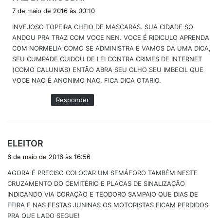
i
7 de maio de 2016 às 00:10
s
INVEJOSO TOPEIRA CHEIO DE MASCARAS. SUA CIDADE SO
s
ANDOU PRA TRAZ COM VOCE NEN. VOCE É RIDICULO APRENDA
e
COM NORMELIA COMO SE ADMINISTRA E VAMOS DA UMA DICA,
:
SEU CUMPADE CUIDOU DE LEI CONTRA CRIMES DE INTERNET
(COMO CALUNIAS) ENTÃO ABRA SEU OLHO SEU IMBECIL QUE
VOCE NAO É ANONIMO NAO. FICA DICA OTARIO.
Responder
d
ELEITOR
i
6 de maio de 2016 às 16:56
s
AGORA É PRECISO COLOCAR UM SEMÁFORO TAMBÉM NESTE
s
CRUZAMENTO DO CEMITÉRIO E PLACAS DE SINALIZAÇÃO
e
INDICANDO VIA CORAÇÃO E TEODORO SAMPAIO QUE DIAS DE
:
FEIRA E NAS FESTAS JUNINAS OS MOTORISTAS FICAM PERDIDOS
PRA QUE LADO SEGUE!