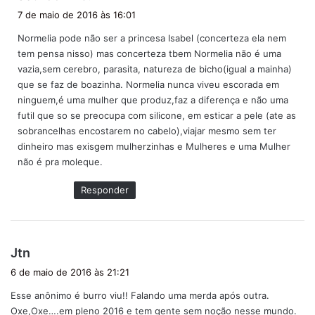
i
7 de maio de 2016 às 16:01
s
Normelia pode não ser a princesa Isabel (concerteza ela nem
s
tem pensa nisso) mas concerteza tbem Normelia não é uma
e
vazia,sem cerebro, parasita, natureza de bicho(igual a mainha)
:
que se faz de boazinha. Normelia nunca viveu escorada em
ninguem,é uma mulher que produz,faz a diferença e não uma
futil que so se preocupa com silicone, em esticar a pele (ate as
sobrancelhas encostarem no cabelo),viajar mesmo sem ter
dinheiro mas exisgem mulherzinhas e Mulheres e uma Mulher
não é pra moleque.
Responder
d
Jtn
i
6 de maio de 2016 às 21:21
s
Esse anônimo é burro viu!! Falando uma merda após outra.
s
Oxe,Oxe….em pleno 2016 e tem gente sem noção nesse mundo.
e