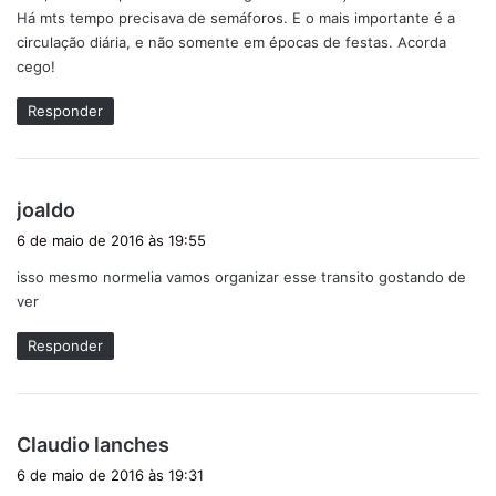
Há mts tempo precisava de semáforos. E o mais importante é a
:
circulação diária, e não somente em épocas de festas. Acorda
cego!
Responder
d
joaldo
i
6 de maio de 2016 às 19:55
s
isso mesmo normelia vamos organizar esse transito gostando de
s
ver
e
:
Responder
d
Claudio lanches
i
6 de maio de 2016 às 19:31
s