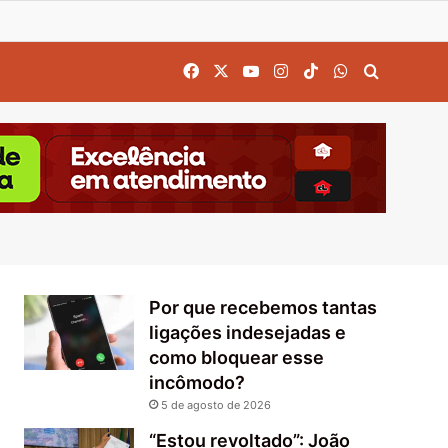
Facebook
X
YouTube
Instagram
TikTok
WhatsApp
Procurar
Por que recebemos tantas
ligações indesejadas e
como bloquear esse
incômodo?
5 de agosto de 2026
“Estou revoltado”: João