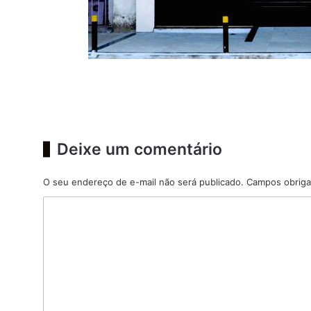
Deixe um comentário
O seu endereço de e-mail não será publicado.
Campos obriga
C
o
m
e
n