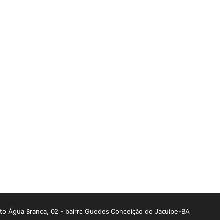
o Água Branca, 02 - bairro Guedes Conceição do Jacuípe-BA