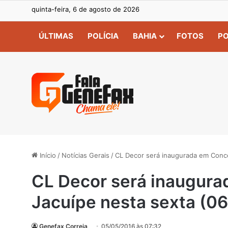
quinta-feira, 6 de agosto de 2026
ÚLTIMAS
POLÍCIA
BAHIA
FOTOS
PO
Início
/
Notícias Gerais
/
CL Decor será inaugurada em Conce
CL Decor será inaugura
Jacuípe nesta sexta (06
Genefax Correia
05/05/2016 às 07:32