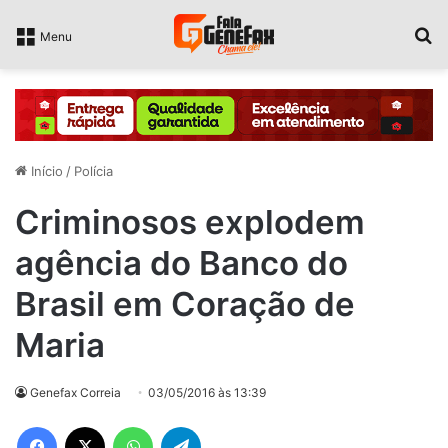
P
Menu
Início
/
Polícia
Criminosos explodem
agência do Banco do
Brasil em Coração de
Maria
Genefax Correia
03/05/2016 às 13:39
Facebook
X
WhatsApp
Telegram