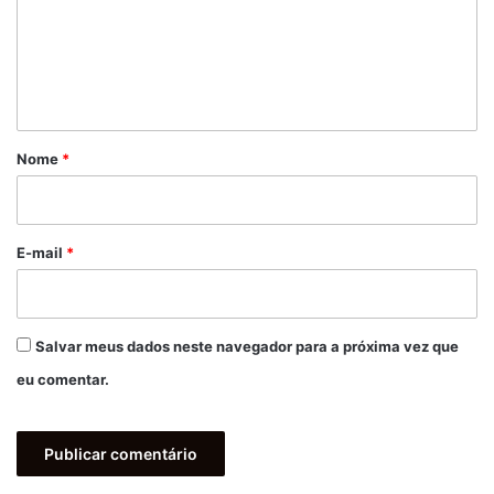
e
n
t
á
r
Nome
*
i
o
*
E-mail
*
Salvar meus dados neste navegador para a próxima vez que
eu comentar.