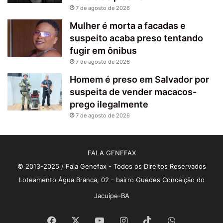
7 de agosto de 2026
Mulher é morta a facadas e
suspeito acaba preso tentando
fugir em ônibus
7 de agosto de 2026
Homem é preso em Salvador por
suspeita de vender macacos-
prego ilegalmente
7 de agosto de 2026
FALA GENEFAX
© 2013-2025 / Fala Genefax - Todos os Direitos Reservados
Loteamento Água Branca, 02 - bairro Guedes Conceição do
Jacuípe-BA
Facebook
X
YouTube
Instagram
TikTok
WhatsApp