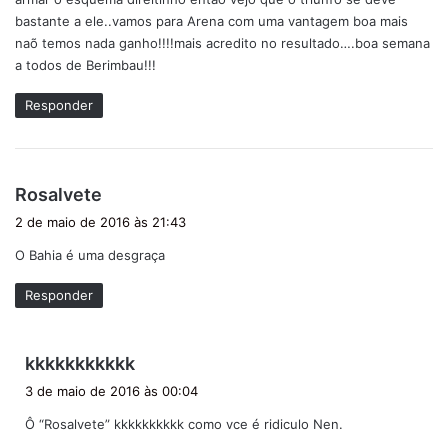
bastante a ele..vamos para Arena com uma vantagem boa mais
naõ temos nada ganho!!!!mais acredito no resultado….boa semana
a todos de Berimbau!!!
Responder
d
Rosalvete
i
2 de maio de 2016 às 21:43
s
O Bahia é uma desgraça
s
e
Responder
:
d
kkkkkkkkkkk
i
3 de maio de 2016 às 00:04
s
Ô “Rosalvete” kkkkkkkkkk como vce é ridiculo Nen.
s