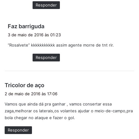
e
Responder
:
d
Faz barriguda
i
3 de maio de 2016 às 01:23
s
“Rosalvete” kkkkkkkkkkk assim agente morre de tnt rir.
s
e
Responder
:
d
Tricolor de aço
i
2 de maio de 2016 às 17:06
s
Vamos que ainda dá pra ganhar , vamos consertar essa
s
zaga,melhorar os laterais,os volantes ajudar o meio-de-campo,pra
e
bola chegar no ataque e fazer o gol.
:
Responder