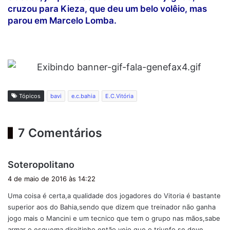
cruzou para Kieza, que deu um belo volêio, mas
parou em Marcelo Lomba.
Tópicos
bavi
e.c.bahia
E.C.Vitória
7 Comentários
d
Soteropolitano
i
4 de maio de 2016 às 14:22
s
Uma coisa é certa,a qualidade dos jogadores do Vitoria é bastante
s
superior aos do Bahia,sendo que dizem que treinador não ganha
e
jogo mais o Mancini e um tecnico que tem o grupo nas mãos,sabe
:
armar o esquema direitinho então vejo que o triunfo se deve