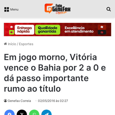
P
Menu
Início
/
Esportes
Em jogo morno, Vitória
vence o Bahia por 2 a 0 e
dá passo importante
rumo ao título
Genefax Correia
02/05/2016 às 02:27
Facebook
X
WhatsApp
Telegram