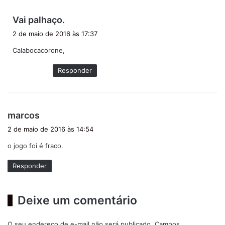
d
Vai palhaço.
i
2 de maio de 2016 às 17:37
s
Calabocacorone,
s
e
Responder
:
d
marcos
i
2 de maio de 2016 às 14:54
s
o jogo foi é fraco.
s
e
Responder
:
Deixe um comentário
O seu endereço de e-mail não será publicado.
Campos