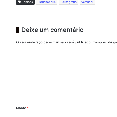
Tópicos
Florianópolis
Pornografia
vereador
Deixe um comentário
O seu endereço de e-mail não será publicado.
Campos obriga
C
o
m
e
n
t
á
r
Nome
*
i