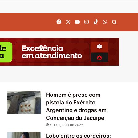
Facebook
X
YouTube
Instagram
TikTok
WhatsApp
Procurar
Homem é preso com
pistola do Exército
Argentino e drogas em
Conceição do Jacuípe
6 de agosto de 2026
Lobo entre os cordeiros: