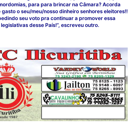
s mordomias, para para brincar na Câmara? Acorda
e é gasto o seu/meu/nosso dinheiro senhores eleitores!!
pedindo seu voto pra continuar a promover essa
egislativas desse País!”, escreveu outro.