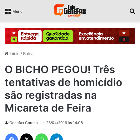
P
Menu
Início
/
Bahia
O BICHO PEGOU! Três
tentativas de homicídio
são registradas na
Micareta de Feira
Genefax Correia
28/04/2016 às 14:08
Facebook
X
WhatsApp
Telegram