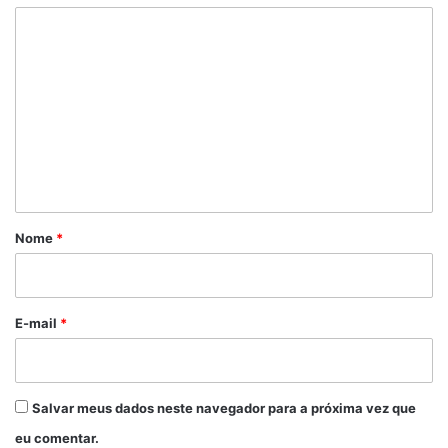
C
o
m
e
n
t
á
r
Nome
*
i
o
*
E-mail
*
Salvar meus dados neste navegador para a próxima vez que
eu comentar.