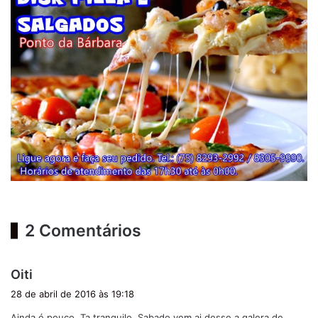
2 Comentários
d
Oiti
i
28 de abril de 2016 às 19:18
s
Ainda é pouco. Ta tranquilo. Sabado vem ai desse a galera de