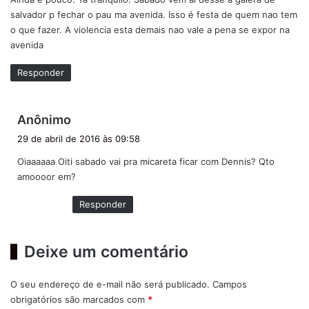
s
salvador p fechar o pau ma avenida. Isso é festa de quem nao tem
e
o que fazer. A violencia esta demais nao vale a pena se expor na
:
avenida
Responder
d
Anônimo
i
29 de abril de 2016 às 09:58
s
Oiaaaaaa Oiti sabado vai pra micareta ficar com Dennis? Qto
s
amoooor em?
e
:
Responder
Deixe um comentário
O seu endereço de e-mail não será publicado.
Campos
obrigatórios são marcados com
*