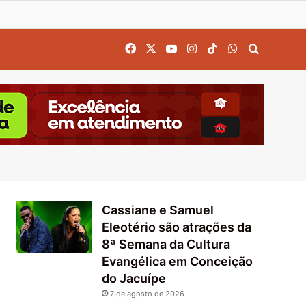
Facebook
X
YouTube
Instagram
TikTok
WhatsApp
Procurar
Cassiane e Samuel
Eleotério são atrações da
8ª Semana da Cultura
Evangélica em Conceição
do Jacuípe
7 de agosto de 2026