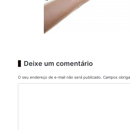
Deixe um comentário
O seu endereço de e-mail não será publicado.
Campos obriga
C
o
m
e
n