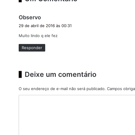
d
Observo
i
29 de abril de 2016 às 00:31
s
Muito lindo q ele fez
s
e
Responder
:
Deixe um comentário
O seu endereço de e-mail não será publicado.
Campos obriga
C
o
m
e