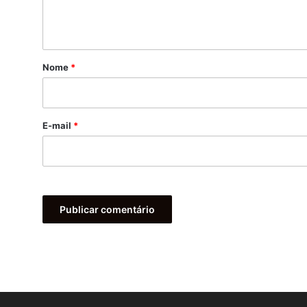
n
t
á
r
Nome
*
i
o
*
E-mail
*