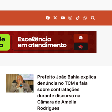
Facebook
X
YouTube
Instagram
TikTok
WhatsApp
Procurar
Prefeito João Bahia explica
denúncia no TCM e fala
sobre contratações
durante discurso na
Câmara de Amélia
Rodrigues