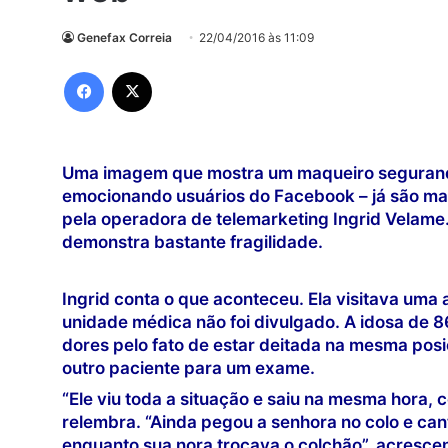
Genefax Correia
22/04/2016 às 11:09
Facebook
X
Uma imagem que mostra um maqueiro segurando 
emocionando usuários do Facebook – já são mais
pela operadora de telemarketing Ingrid Velame
demonstra bastante fragilidade.
Ingrid conta o que aconteceu. Ela visitava uma
unidade médica não foi divulgado. A idosa de 86
dores pelo fato de estar deitada na mesma pos
outro paciente para um exame.
“Ele viu toda a situação e saiu na mesma hora, 
relembra. “Ainda pegou a senhora no colo e can
enquanto sua nora trocava o colchão”, acrescen