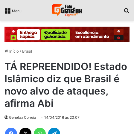
P
Menu
Início
/
Brasil
TÁ REPREENDIDO! Estado
Islâmico diz que Brasil é
novo alvo de ataques,
afirma Abi
Genefax Correia
14/04/2016 às 23:07
Facebook
X
WhatsApp
Telegram