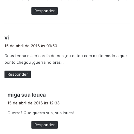
e
:
Responder
d
vi
i
15 de abril de 2016 às 09:50
s
Deus tenha misericordia de nos ,eu estou com muito medo a que
s
ponto chegou ,guerra no brasil.
e
:
Responder
d
miga sua louca
i
15 de abril de 2016 às 12:33
s
Guerra? Que guerra sua, sua louca!.
s
e
Responder
: