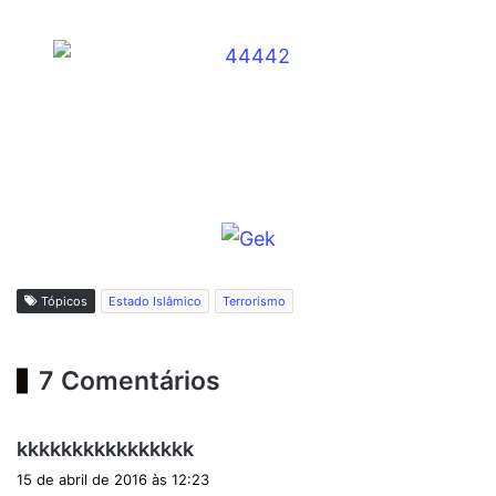
Tópicos
Estado Islâmico
Terrorismo
7 Comentários
d
kkkkkkkkkkkkkkkk
i
15 de abril de 2016 às 12:23
s