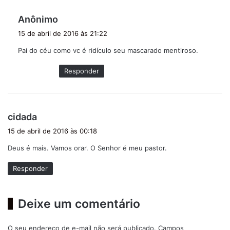
d
Anônimo
i
15 de abril de 2016 às 21:22
s
Pai do céu como vc é ridículo seu mascarado mentiroso.
s
e
Responder
:
d
cidada
i
15 de abril de 2016 às 00:18
s
Deus é mais. Vamos orar. O Senhor é meu pastor.
s
e
Responder
:
Deixe um comentário
O seu endereço de e-mail não será publicado.
Campos