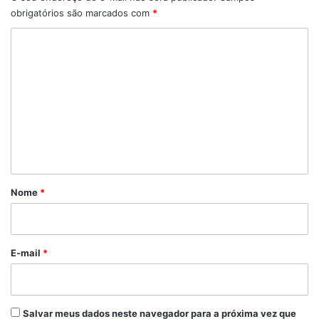
obrigatórios são marcados com
*
C
o
m
e
n
t
á
r
Nome
*
i
o
*
E-mail
*
Salvar meus dados neste navegador para a próxima vez que