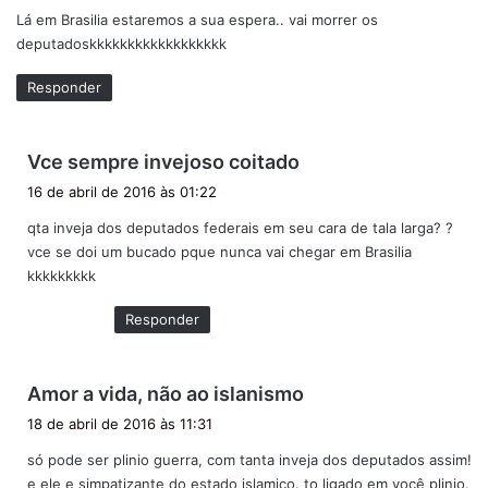
Lá em Brasilia estaremos a sua espera.. vai morrer os
s
deputadoskkkkkkkkkkkkkkkkkk
e
:
Responder
d
Vce sempre invejoso coitado
i
16 de abril de 2016 às 01:22
s
qta inveja dos deputados federais em seu cara de tala larga? ?
s
vce se doi um bucado pque nunca vai chegar em Brasilia
e
kkkkkkkkk
:
Responder
d
Amor a vida, não ao islanismo
i
18 de abril de 2016 às 11:31
s
só pode ser plinio guerra, com tanta inveja dos deputados assim!
s
e ele e simpatizante do estado islamico. to ligado em você plinio.