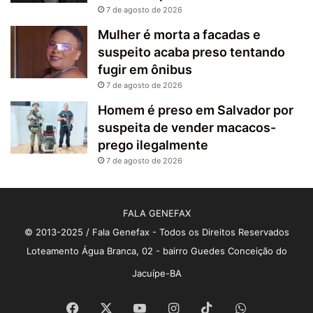
7 de agosto de 2026
Mulher é morta a facadas e
suspeito acaba preso tentando
fugir em ônibus
7 de agosto de 2026
Homem é preso em Salvador por
suspeita de vender macacos-
prego ilegalmente
7 de agosto de 2026
FALA GENEFAX
© 2013-2025 / Fala Genefax - Todos os Direitos Reservados
Loteamento Água Branca, 02 - bairro Guedes Conceição do
Jacuípe-BA
Facebook
X
YouTube
Instagram
TikTok
WhatsApp