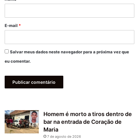
i
o
*
E-mail
*
Salvar meus dados neste navegador para a próxima vez que
eu comentar.
Homem é morto a tiros dentro de
bar na entrada de Coração de
Maria
7 de agosto de 2026