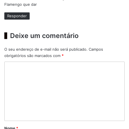
Flamengo que dar
:
Responder
Deixe um comentário
O seu endereço de e-mail não será publicado.
Campos
obrigatórios são marcados com
*
C
o
m
e
n
t
á
r
Nome
*