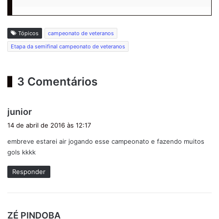
Tópicos
campeonato de veteranos
Etapa da semifinal campeonato de veteranos
3 Comentários
d
junior
i
14 de abril de 2016 às 12:17
s
embreve estarei air jogando esse campeonato e fazendo muitos
s
gols kkkk
e
:
Responder
d
ZÉ PINDOBA