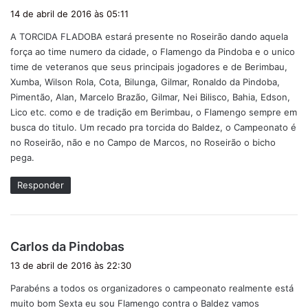
i
14 de abril de 2016 às 05:11
s
A TORCIDA FLADOBA estará presente no Roseirão dando aquela
s
força ao time numero da cidade, o Flamengo da Pindoba e o unico
e
time de veteranos que seus principais jogadores e de Berimbau,
:
Xumba, Wilson Rola, Cota, Bilunga, Gilmar, Ronaldo da Pindoba,
Pimentão, Alan, Marcelo Brazão, Gilmar, Nei Bilisco, Bahia, Edson,
Lico etc. como e de tradição em Berimbau, o Flamengo sempre em
busca do titulo. Um recado pra torcida do Baldez, o Campeonato é
no Roseirão, não e no Campo de Marcos, no Roseirão o bicho
pega.
Responder
d
Carlos da Pindobas
i
13 de abril de 2016 às 22:30
s
Parabéns a todos os organizadores o campeonato realmente está
s
muito bom Sexta eu sou Flamengo contra o Baldez vamos
e