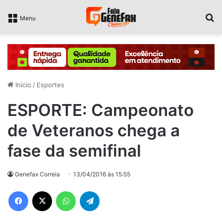
P
Menu
Início
/
Esportes
ESPORTE: Campeonato
de Veteranos chega a
fase da semifinal
Genefax Correia
13/04/2016 às 15:55
Facebook
X
WhatsApp
Telegram