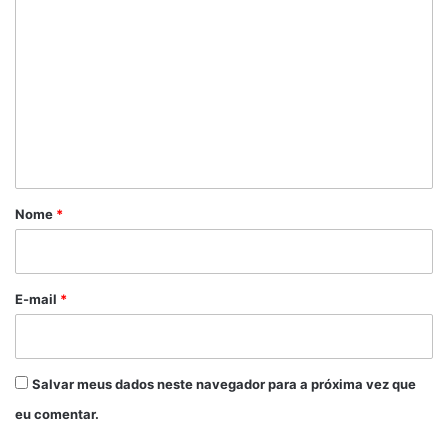
o
m
e
n
t
á
r
Nome
*
i
o
*
E-mail
*
Salvar meus dados neste navegador para a próxima vez que
eu comentar.