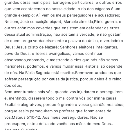
grandes obras municipais, barragens particulares, e outros erros
que vem acontecendo na nossa cidade; o rio dos cágados é um
grande exemplo; Aí, vem os meus perseguidores,e acusadores;
Nelsom, José conceição piquet, Marcelo almeida,Plinio guerra, e
outros anônimos covardes que ensistem em defender os erros
dessa atual administração, não aceitam a verdade, e não gostam
de quem prega verdadeiramente a palavra do único, e verdadeiro
Deus: Jesus cristo de Nazaré; Senhores eleitores inteligentes,
povo de Deus, e líderes evangélicos, vamos continuar
observando,cobrando, e mostrando a eles que nós não somos
marionetes, podemos, e vamos mudar essa História, só depende
de nós. Na Bíblia Sagrada está escrito:.Bem-aventurados os que
sofrem perseguição por causa da justiça, porque deles é o reino
dos céus;
Bem-aventurados sois vós, quando vos injuriarem e perseguirem
e, mentindo, disserem todo o mal contra vós por minha causa.
Exultai e alegrai-vos, porque é grande o vosso galardão nos céus;
porque assim perseguiram os profetas que foram antes de
vós.Mateus 5:10-12. Aos meus perseguidores: Não se
preocupem, estou deixando vocês nas mãos do meu Deus..