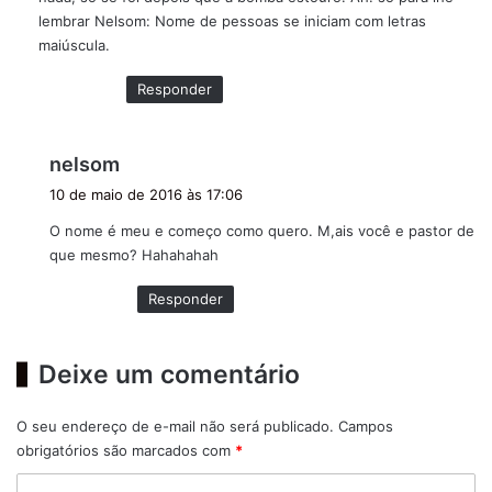
e
lembrar Nelsom: Nome de pessoas se iniciam com letras
:
maiúscula.
Responder
d
nelsom
i
10 de maio de 2016 às 17:06
s
O nome é meu e começo como quero. M,ais você e pastor de
s
que mesmo? Hahahahah
e
:
Responder
Deixe um comentário
O seu endereço de e-mail não será publicado.
Campos
obrigatórios são marcados com
*
C