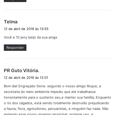
d
Telma
i
12 de abril de 2016 às 13:55
s
Você e 10 jeny beijo da sua aniga
s
e
Responder
:
d
PR Guto Vitória.
i
12 de abril de 2016 às 12:01
s
Bom dia! Engraçado Gene: segundo o nosso amigo Roque, a
s
secretaria do meio ambiente impediu que ele trabalhasse
e
honestamente para o sustento seu,e manter sua família; Enquanto
:
o rio dos cágados, está sendo totalmente destruído prejudicando
a fauna, flora, agricultores, pecuaristas, e ninguém faz nada. Não
entendo esse nosso governo municipal, protege uns, e