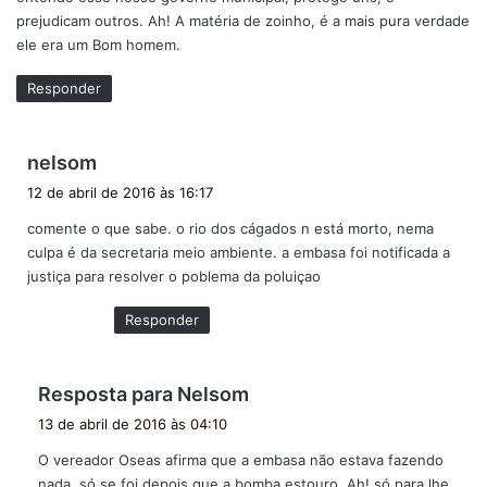
prejudicam outros. Ah! A matéria de zoinho, é a mais pura verdade
ele era um Bom homem.
Responder
d
nelsom
i
12 de abril de 2016 às 16:17
s
comente o que sabe. o rio dos cágados n está morto, nema
s
culpa é da secretaria meio ambiente. a embasa foi notificada a
e
justiça para resolver o poblema da poluiçao
:
Responder
d
Resposta para Nelsom
i
13 de abril de 2016 às 04:10
s
O vereador Oseas afirma que a embasa não estava fazendo
s
nada, só se foi depois que a bomba estouro. Ah! só para lhe