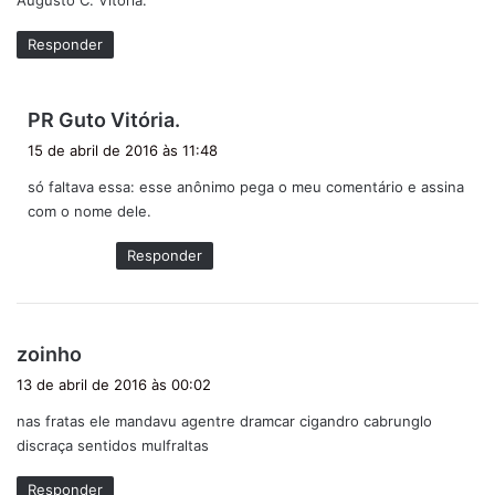
Augusto C. Vitória.
Responder
d
PR Guto Vitória.
i
15 de abril de 2016 às 11:48
s
só faltava essa: esse anônimo pega o meu comentário e assina
s
com o nome dele.
e
:
Responder
d
zoinho
i
13 de abril de 2016 às 00:02
s
nas fratas ele mandavu agentre dramcar cigandro cabrunglo
s
discraça sentidos mulfraltas
e
:
Responder