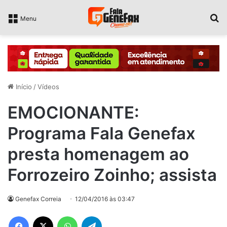
P
Menu
Início
/
Vídeos
EMOCIONANTE:
Programa Fala Genefax
presta homenagem ao
Forrozeiro Zoinho; assista
Genefax Correia
12/04/2016 às 03:47
Facebook
X
WhatsApp
Telegram