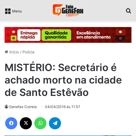
P
Menu
Início
/
Polícia
MISTÉRIO: Secretário é
achado morto na cidade
de Santo Estêvão
Genefax Correia
04/04/2016 às 11:57
Facebook
X
WhatsApp
Telegram