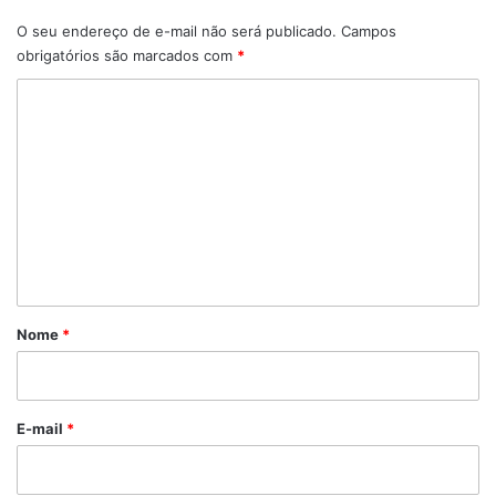
O seu endereço de e-mail não será publicado.
Campos
obrigatórios são marcados com
*
C
o
m
e
n
t
á
r
Nome
*
i
o
*
E-mail
*