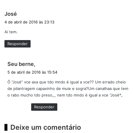
d
José
i
4 de abril de 2016 às 23:13
s
Aí tem.
s
e
Responder
:
d
Seu berne,
i
5 de abril de 2016 às 15:54
s
Ô “José” vce axa que tdo mndo é igual a vce?? Um errado cheio
s
de pilantragem capaxinho de muie e sogra?Um canalhaa que tem
e
o rabo mucho tdo preso,,, nem tdo mndo é igual a vce “José*,.
:
Responder
Deixe um comentário