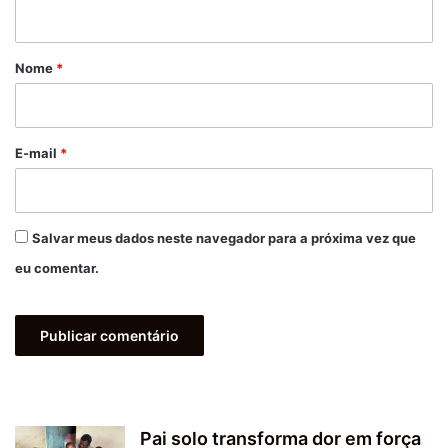
t
á
r
Nome
*
i
o
*
E-mail
*
Salvar meus dados neste navegador para a próxima vez que
eu comentar.
Pai solo transforma dor em força