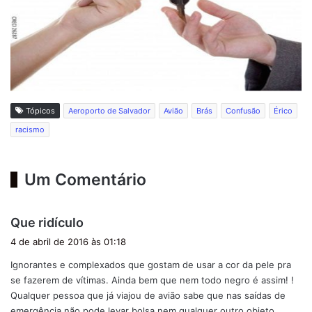
Tópicos
Aeroporto de Salvador
Avião
Brás
Confusão
Érico
racismo
Um Comentário
d
Que ridículo
i
4 de abril de 2016 às 01:18
s
Ignorantes e complexados que gostam de usar a cor da pele pra
s
se fazerem de vítimas. Ainda bem que nem todo negro é assim! !
e
Qualquer pessoa que já viajou de avião sabe que nas saídas de
:
emergência não pode levar bolsa nem qualquer outro objeto.