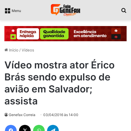
P
Menu
Início
/
Vídeos
Vídeo mostra ator Érico
Brás sendo expulso de
avião em Salvador;
assista
Genefax Correia
03/04/2016 às 14:00
Facebook
X
WhatsApp
Telegram