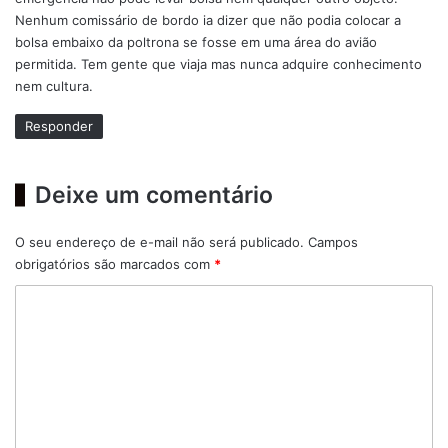
Nenhum comissário de bordo ia dizer que não podia colocar a
bolsa embaixo da poltrona se fosse em uma área do avião
permitida. Tem gente que viaja mas nunca adquire conhecimento
nem cultura.
Responder
Deixe um comentário
O seu endereço de e-mail não será publicado.
Campos
obrigatórios são marcados com
*
C
o
m
e
n