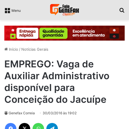
P
Menu
Início
/
Notícias Gerais
EMPREGO: Vaga de
Auxiliar Administrativo
disponível para
Conceição do Jacuípe
Genefax Correia
30/03/2016 às 19:02
Facebook
X
WhatsApp
Telegram