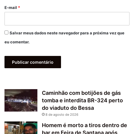
*
E-mail
*
Salvar meus dados neste navegador para a próxima vez que
eu comentar.
Caminhão com botijões de gás
tomba e interdita BR-324 perto
do viaduto do Bessa
8 de agosto de 2026
Homem é morto a tiros dentro de
bar em Feira de Santana após