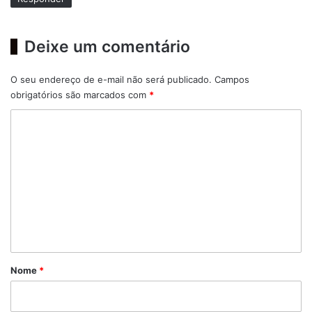
:
Deixe um comentário
O seu endereço de e-mail não será publicado.
Campos
obrigatórios são marcados com
*
C
o
m
e
n
t
á
r
Nome
*
i
o