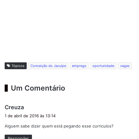
Tópicos
Conceição do Jacuípe
emprego
oportunidade
vagas
Um Comentário
d
Creuza
i
1 de abril de 2016 às 13:14
s
Alguem sabe dizer quem está pegando esse curriculos?
s
e
Responder