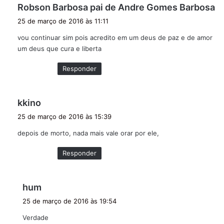
d
Robson Barbosa pai de Andre Gomes Barbosa
i
25 de março de 2016 às 11:11
s
vou continuar sim pois acredito em um deus de paz e de amor
s
um deus que cura e liberta
e
:
Responder
d
kkino
i
25 de março de 2016 às 15:39
s
depois de morto, nada mais vale orar por ele,
s
e
Responder
:
d
hum
i
25 de março de 2016 às 19:54
s
Verdade
s