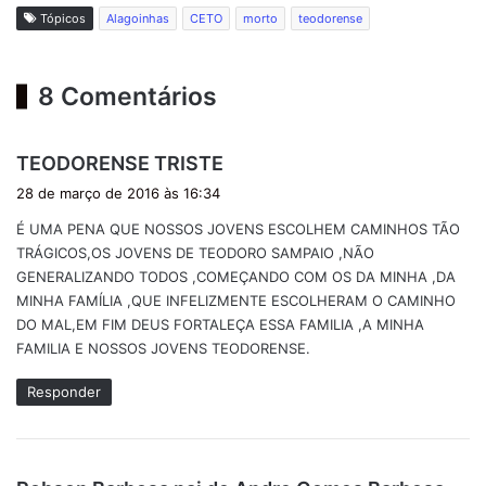
Tópicos
Alagoinhas
CETO
morto
teodorense
8 Comentários
d
TEODORENSE TRISTE
i
28 de março de 2016 às 16:34
s
É UMA PENA QUE NOSSOS JOVENS ESCOLHEM CAMINHOS TÃO
s
TRÁGICOS,OS JOVENS DE TEODORO SAMPAIO ,NÃO
e
GENERALIZANDO TODOS ,COMEÇANDO COM OS DA MINHA ,DA
:
MINHA FAMÍLIA ,QUE INFELIZMENTE ESCOLHERAM O CAMINHO
DO MAL,EM FIM DEUS FORTALEÇA ESSA FAMILIA ,A MINHA
FAMILIA E NOSSOS JOVENS TEODORENSE.
Responder
d