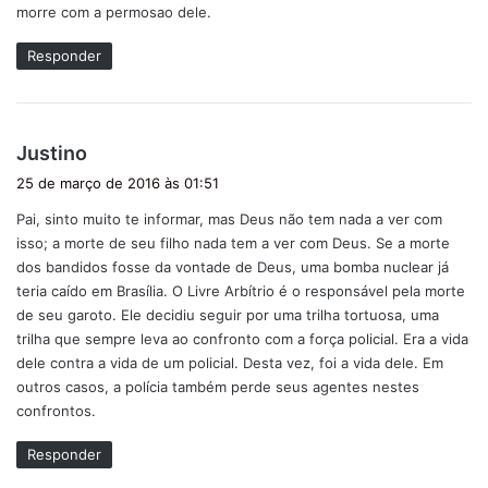
morre com a permosao dele.
Responder
d
Justino
i
25 de março de 2016 às 01:51
s
Pai, sinto muito te informar, mas Deus não tem nada a ver com
s
isso; a morte de seu filho nada tem a ver com Deus. Se a morte
e
dos bandidos fosse da vontade de Deus, uma bomba nuclear já
:
teria caído em Brasília. O Livre Arbítrio é o responsável pela morte
de seu garoto. Ele decidiu seguir por uma trilha tortuosa, uma
trilha que sempre leva ao confronto com a força policial. Era a vida
dele contra a vida de um policial. Desta vez, foi a vida dele. Em
outros casos, a polícia também perde seus agentes nestes
confrontos.
Responder