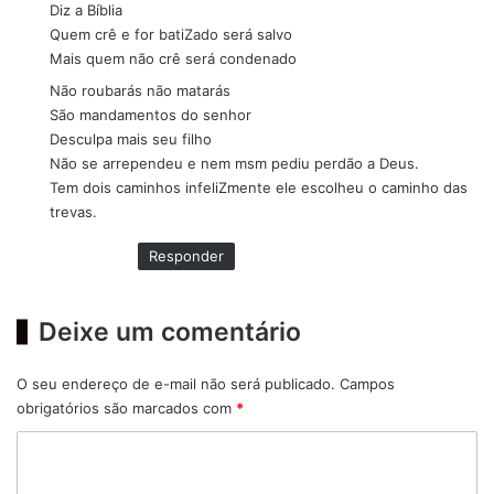
Diz a Bíblia
e
Quem crê e for batiZado será salvo
:
Mais quem não crê será condenado
Não roubarás não matarás
São mandamentos do senhor
Desculpa mais seu filho
Não se arrependeu e nem msm pediu perdão a Deus.
Tem dois caminhos infeliZmente ele escolheu o caminho das
trevas.
Responder
Deixe um comentário
O seu endereço de e-mail não será publicado.
Campos
obrigatórios são marcados com
*
C
o