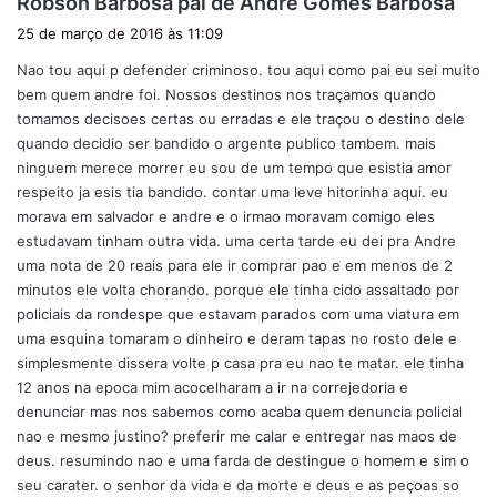
Robson Barbosa pai de Andre Gomes Barbosa
i
25 de março de 2016 às 11:09
s
Nao tou aqui p defender criminoso. tou aqui como pai eu sei muito
s
bem quem andre foi. Nossos destinos nos traçamos quando
e
tomamos decisoes certas ou erradas e ele traçou o destino dele
:
quando decidio ser bandido o argente publico tambem. mais
ninguem merece morrer eu sou de um tempo que esistia amor
respeito ja esis tia bandido. contar uma leve hitorinha aqui. eu
morava em salvador e andre e o irmao moravam comigo eles
estudavam tinham outra vida. uma certa tarde eu dei pra Andre
uma nota de 20 reais para ele ir comprar pao e em menos de 2
minutos ele volta chorando. porque ele tinha cido assaltado por
policiais da rondespe que estavam parados com uma viatura em
uma esquina tomaram o dinheiro e deram tapas no rosto dele e
simplesmente dissera volte p casa pra eu nao te matar. ele tinha
12 anos na epoca mim acocelharam a ir na correjedoria e
denunciar mas nos sabemos como acaba quem denuncia policial
nao e mesmo justino? preferir me calar e entregar nas maos de
deus. resumindo nao e uma farda de destingue o homem e sim o
seu carater. o senhor da vida e da morte e deus e as peçoas so