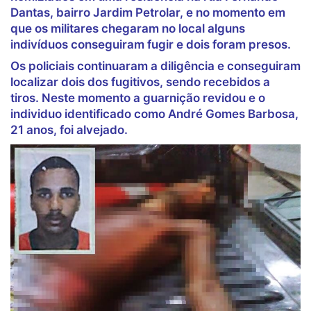
Dantas, bairro Jardim Petrolar, e no momento em
que os militares chegaram no local alguns
indivíduos conseguiram fugir e dois foram presos.
Os policiais continuaram a diligência e conseguiram
localizar dois dos fugitivos, sendo recebidos a
tiros. Neste momento a guarnição revidou e o
individuo identificado como André Gomes Barbosa,
21 anos, foi alvejado.