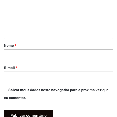
m
e
n
t
á
r
Nome
*
i
o
*
E-mail
*
Salvar meus dados neste navegador para a próxima vez que
eu comentar.