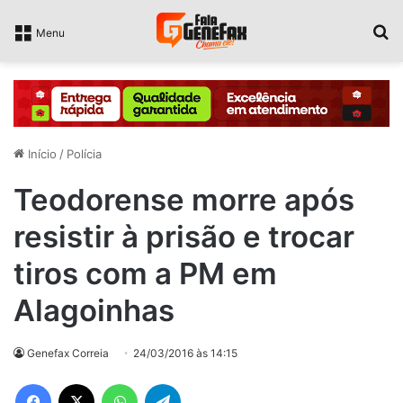
P
Menu
Início
/
Polícia
Teodorense morre após
resistir à prisão e trocar
tiros com a PM em
Alagoinhas
Genefax Correia
24/03/2016 às 14:15
Facebook
X
WhatsApp
Telegram