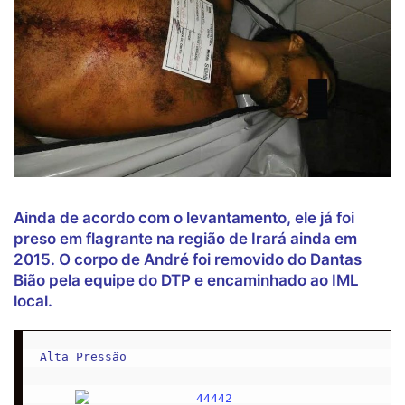
Ainda de acordo com o levantamento, ele já foi
preso em flagrante na região de Irará ainda em
2015. O corpo de André foi removido do Dantas
Bião pela equipe do DTP e encaminhado ao IML
local.
Alta Pressão
