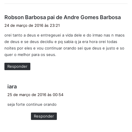
d
Robson Barbosa pai de Andre Gomes Barbosa
i
24 de março de 2016 às 23:21
s
orei tanto a deus e entregeuei a vida dele e do irmao nas n maos
s
de deus e se deus decidiu e pq sabia q ja era hora orei todas
e
noites por eles e vou continuar orando sei que deus e justo e so
:
quer o melhor para os seus.
Responder
d
iara
i
25 de março de 2016 às 00:54
s
seja forte continue orando
s
e
Responder
: