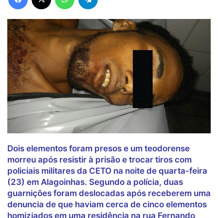
Dois elementos foram presos e um teodorense
morreu após resistir à prisão e trocar tiros com
policiais militares da CETO na noite de quarta-feira
(23) em Alagoinhas. Segundo a polícia, duas
guarnições foram deslocadas após receberem uma
denuncia de que haviam cerca de cinco elementos
homiziados em uma residência na rua
Fernando