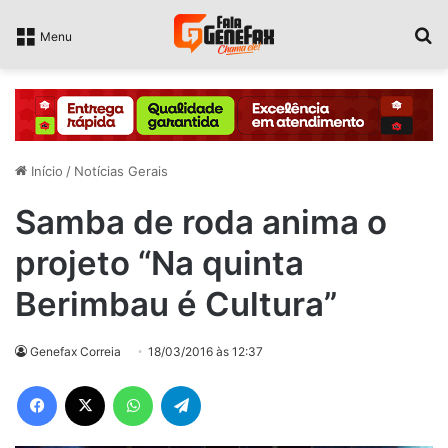
P
Menu
Início
/
Notícias Gerais
Samba de roda anima o
projeto “Na quinta
Berimbau é Cultura”
Genefax Correia
18/03/2016 às 12:37
Facebook
X
WhatsApp
Telegram