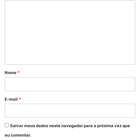
C
o
m
e
n
t
á
r
Nome
*
i
o
*
E-mail
*
Salvar meus dados neste navegador para a próxima vez que
eu comentar.