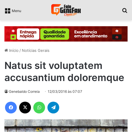
P
Menu
Início
/
Notícias Gerais
Natus sit voluptatem
accusantium doloremque
Genebaldo Correia
12/03/2016 às 07:07
Facebook
X
WhatsApp
Telegram