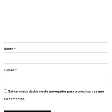
o
m
e
n
t
á
r
Nome
*
i
o
*
E-mail
*
Salvar meus dados neste navegador para a próxima vez que
eu comentar.