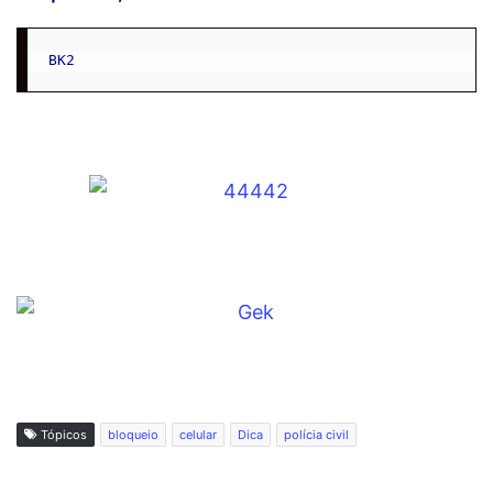
BK2
Tópicos
bloqueio
celular
Dica
polícia civil