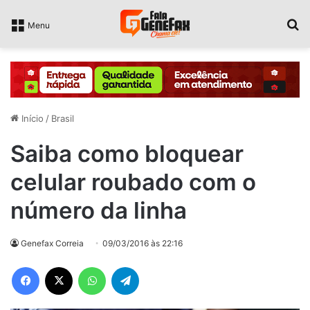
P
Menu
Início
/
Brasil
Saiba como bloquear
celular roubado com o
número da linha
Genefax Correia
09/03/2016 às 22:16
Facebook
X
WhatsApp
Telegram