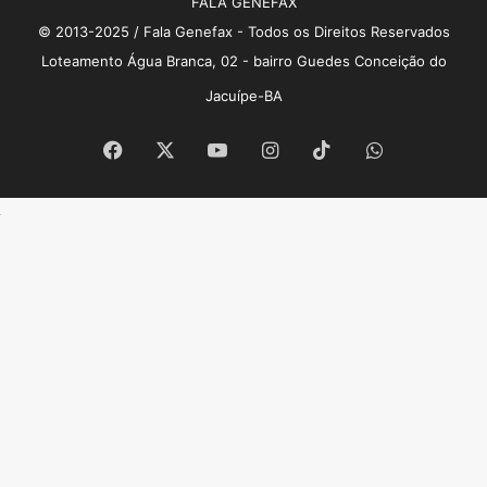
FALA GENEFAX
© 2013-2025 / Fala Genefax - Todos os Direitos Reservados
Loteamento Água Branca, 02 - bairro Guedes Conceição do
Jacuípe-BA
Facebook
X
YouTube
Instagram
TikTok
WhatsApp