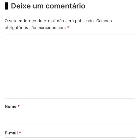
Deixe um comentário
O seu endereço de e-mail não será publicado.
Campos
obrigatórios são marcados com
*
C
o
m
e
n
t
á
r
Nome
*
i
o
*
E-mail
*