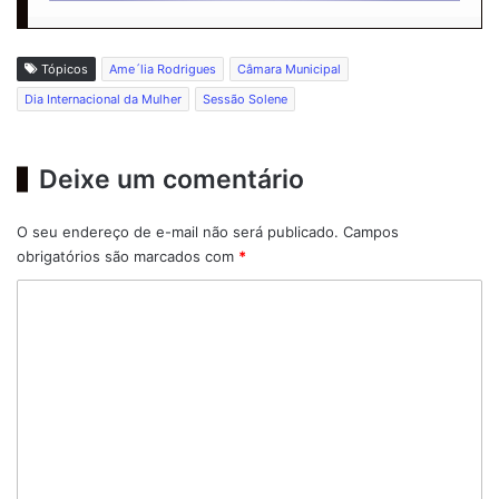
Tópicos
Ame´lia Rodrigues
Câmara Municipal
Dia Internacional da Mulher
Sessão Solene
Deixe um comentário
O seu endereço de e-mail não será publicado.
Campos
obrigatórios são marcados com
*
C
o
m
e
n
t
á