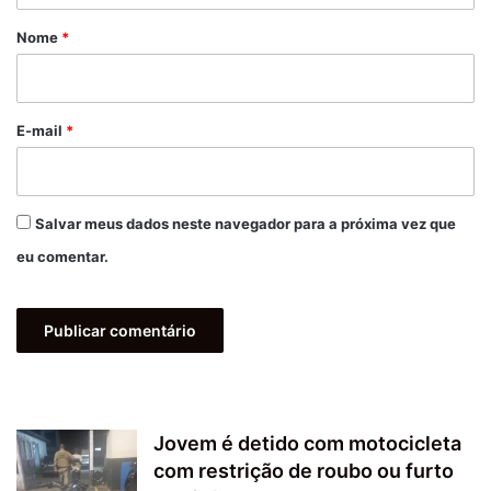
r
Nome
*
i
o
*
E-mail
*
Salvar meus dados neste navegador para a próxima vez que
eu comentar.
Jovem é detido com motocicleta
com restrição de roubo ou furto