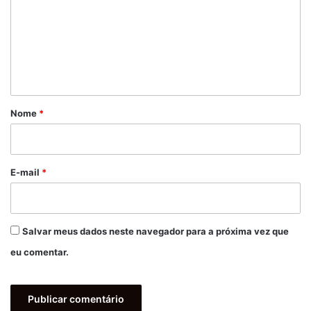
m
e
n
t
á
r
Nome
*
i
o
*
E-mail
*
Salvar meus dados neste navegador para a próxima vez que
eu comentar.