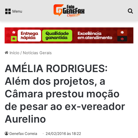
P
Menu
Início
/
Notícias Gerais
AMÉLIA RODRIGUES:
Além dos projetos, a
Câmara prestou moção
de pesar ao ex-vereador
Aurelino
Genefax Correia
24/02/2016 às 18:22