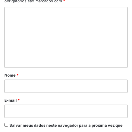
obrigatórios são marcados com
*
C
o
m
e
n
t
á
r
Nome
*
i
o
*
E-mail
*
Salvar meus dados neste navegador para a próxima vez que