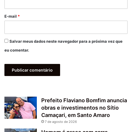
o
*
E-mail
*
Salvar meus dados neste navegador para a próxima vez que
eu comentar.
Prefeito Flaviano Bomfim anuncia
obras e investimentos no Sítio
Camaçari, em Santo Amaro
7 de agosto de 2026