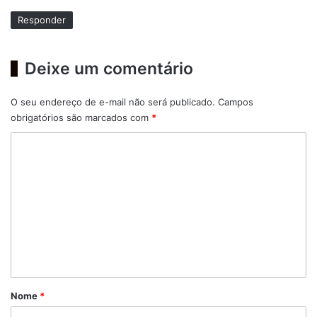
:
Responder
Deixe um comentário
O seu endereço de e-mail não será publicado.
Campos
obrigatórios são marcados com
*
C
o
m
e
n
t
á
r
Nome
*
i