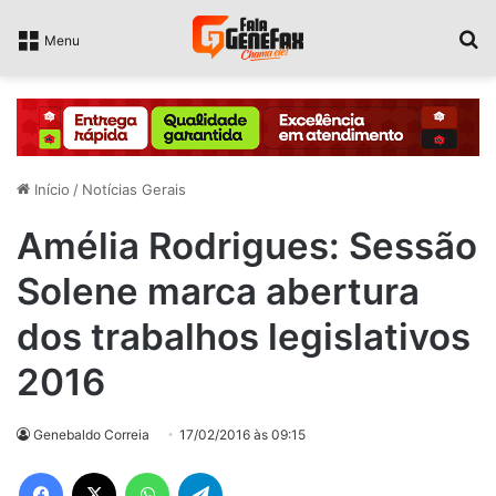
P
Menu
Início
/
Notícias Gerais
Amélia Rodrigues: Sessão
Solene marca abertura
dos trabalhos legislativos
2016
Genebaldo Correia
17/02/2016 às 09:15
Facebook
X
WhatsApp
Telegram