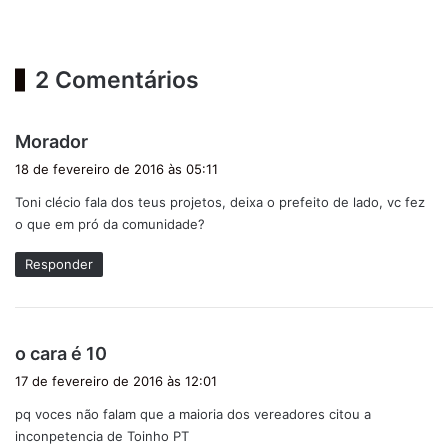
2 Comentários
d
Morador
i
18 de fevereiro de 2016 às 05:11
s
Toni clécio fala dos teus projetos, deixa o prefeito de lado, vc fez
s
o que em pró da comunidade?
e
:
Responder
d
o cara é 10
i
17 de fevereiro de 2016 às 12:01
s
pq voces não falam que a maioria dos vereadores citou a
s
inconpetencia de Toinho PT
e