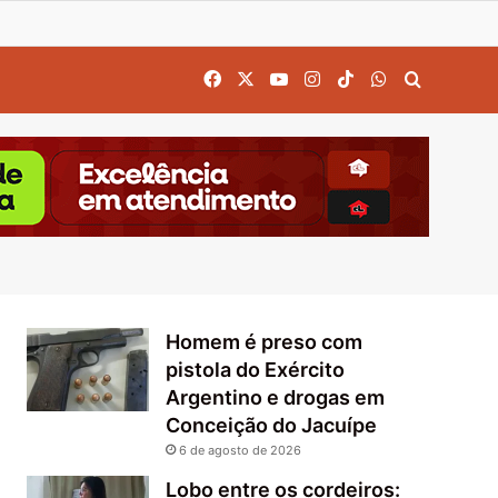
Facebook
X
YouTube
Instagram
TikTok
WhatsApp
Procurar
Homem é preso com
pistola do Exército
Argentino e drogas em
Conceição do Jacuípe
6 de agosto de 2026
Lobo entre os cordeiros: