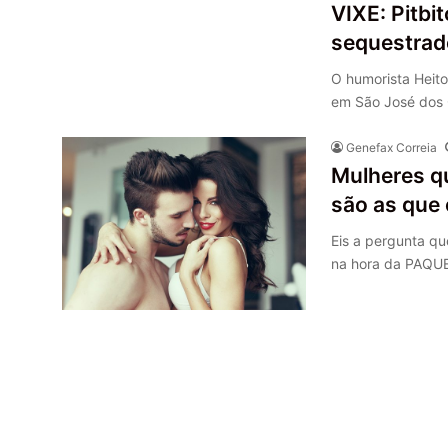
VIXE: Pitbi
sequestrad
O humorista Heito
em São José dos 
Genefax Correia
Mulheres q
são as que
Eis a pergunta q
na hora da PAQU