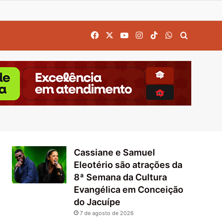
Facebook
X
YouTube
Instagram
TikTok
WhatsApp
Procurar
Cassiane e Samuel
Eleotério são atrações da
8ª Semana da Cultura
Evangélica em Conceição
do Jacuípe
7 de agosto de 2026