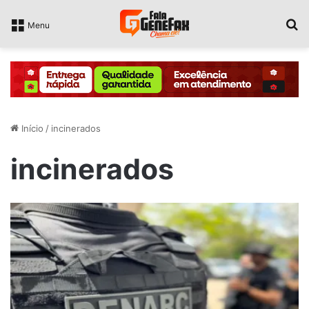
P
Menu
Início
/
incinerados
incinerados