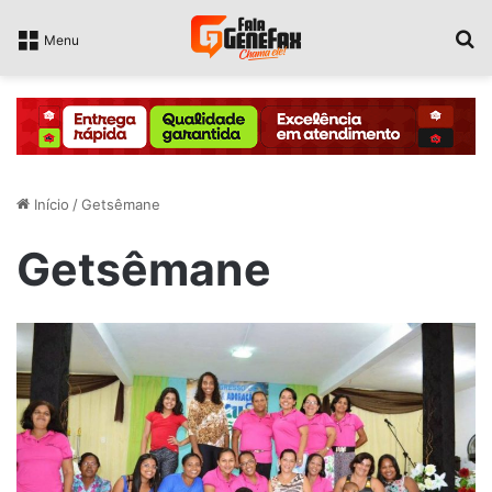
P
Menu
Início
/
Getsêmane
Getsêmane