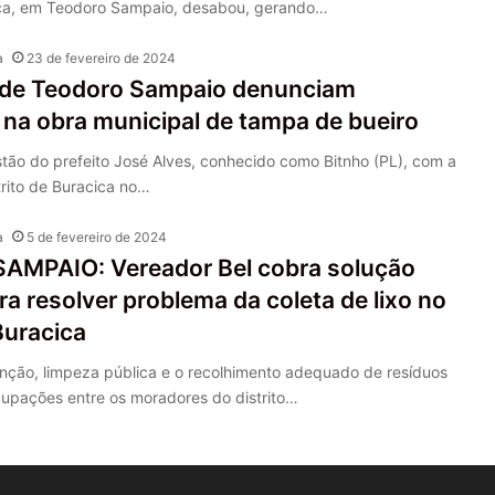
cica, em Teodoro Sampaio, desabou, gerando…
a
23 de fevereiro de 2024
de Teodoro Sampaio denunciam
 na obra municipal de tampa de bueiro
ão do prefeito José Alves, conhecido como Bitnho (PL), com a
rito de Buracica no…
a
5 de fevereiro de 2024
MPAIO: Vereador Bel cobra solução
ra resolver problema da coleta de lixo no
Buracica
nção, limpeza pública e o recolhimento adequado de resíduos
upações entre os moradores do distrito…