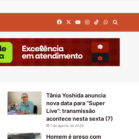
Facebook
X
YouTube
Instagram
TikTok
WhatsApp
Procurar
Tânia Yoshida anuncia
nova data para “Super
Live”: transmissão
acontece nesta sexta (7)
7 de agosto de 2026
Homem é preso com