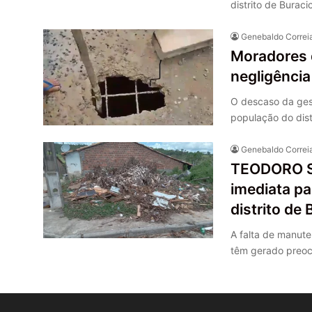
distrito de Bura
Genebaldo Correi
Moradores 
negligência
O descaso da gest
população do dist
Genebaldo Correi
TEODORO SA
imediata pa
distrito de 
A falta de manute
têm gerado preoc