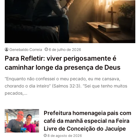
Genebaldo Correia
6 de julho de 2026
Para Refletir: viver perigosamente é
caminhar longe da presença de Deus
“Enquanto não confessei o meu pecado, eu me cansava,
chorando o dia inteiro” (Salmos 32:3). “Sei que tenho muitos
pecados,…
Prefeitura homenageia pais com
café da manhã especial na Feira
Livre de Conceição do Jacuípe
8 de agosto de 2026