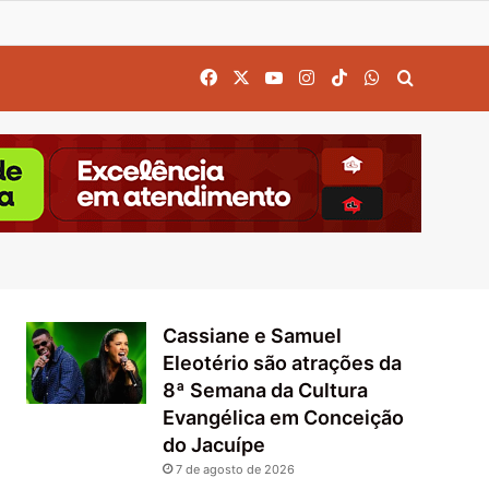
Facebook
X
YouTube
Instagram
TikTok
WhatsApp
Procurar
Cassiane e Samuel
Eleotério são atrações da
8ª Semana da Cultura
Evangélica em Conceição
do Jacuípe
7 de agosto de 2026