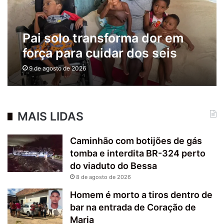
Pai solo transforma dor em
força para cuidar dos seis
filhos em Feira de Santana
9 de agosto de 2026
MAIS LIDAS
Caminhão com botijões de gás
tomba e interdita BR-324 perto
do viaduto do Bessa
8 de agosto de 2026
Homem é morto a tiros dentro de
bar na entrada de Coração de
Maria