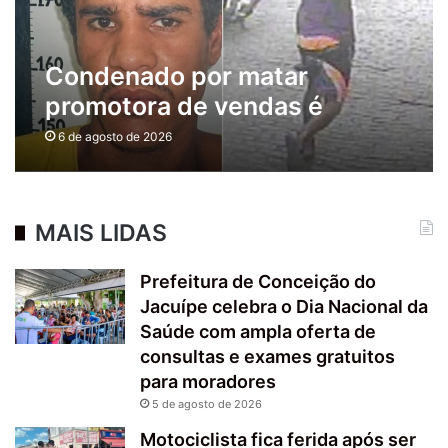
Condenado por matar
promotora de vendas é
recapturado após dar nome
6 de agosto de 2026
falso à polícia
MAIS LIDAS
Prefeitura de Conceição do
Jacuípe celebra o Dia Nacional da
Saúde com ampla oferta de
consultas e exames gratuitos
para moradores
5 de agosto de 2026
Motociclista fica ferida após ser